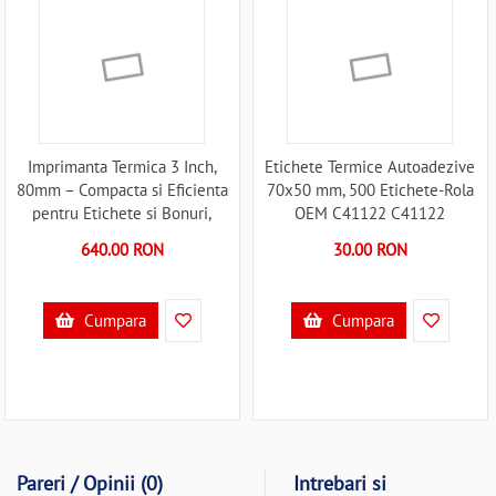
Imprimanta Termica 3 Inch,
Etichete Termice Autoadezive
80mm – Compacta si Eficienta
70x50 mm, 500 Etichete-Rola
pentru Etichete si Bonuri,
OEM C41122 C41122
Suporta USB, Bluetooth, Wi-Fi
640.00 RON
30.00 RON
Hoin HOP-HQ80B C41114
Cumpara
Cumpara
Pareri / Opinii (0)
Intrebari si