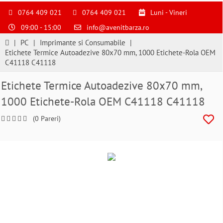
S
pentru
0764 409 021
0764 409 021
Luni - Vineri
a
09:00 - 15:00
info@avenitbarza.ro
ne
suna
|
PC
|
Imprimante si Consumabile
|
la
Etichete Termice Autoadezive 80x70 mm, 1000 Etichete-Rola OEM
0764409021
C41118 C41118
si
a
Etichete Termice Autoadezive 80x70 mm,
comanda
1000 Etichete-Rola OEM C41118 C41118
telefonic
(0 Pareri)