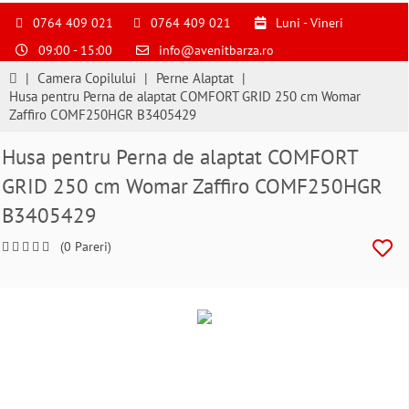
S
pentru
0764 409 021
0764 409 021
Luni - Vineri
a
09:00 - 15:00
info@avenitbarza.ro
ne
suna
|
Camera Copilului
|
Perne Alaptat
|
la
Husa pentru Perna de alaptat COMFORT GRID 250 cm Womar
0764409021
Zaffiro COMF250HGR B3405429
si
a
Husa pentru Perna de alaptat COMFORT
comanda
GRID 250 cm Womar Zaffiro COMF250HGR
telefonic
B3405429
(0 Pareri)