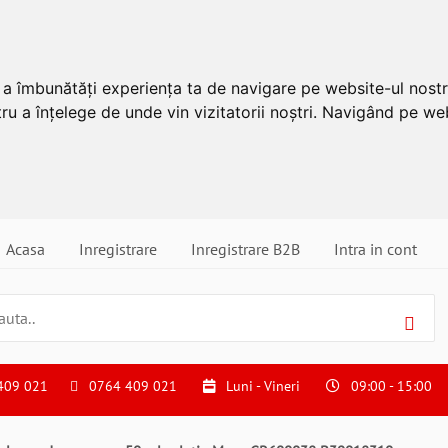
u a îmbunătăți experiența ta de navigare pe website-ul nostr
ru a înțelege de unde vin vizitatorii noștri. Navigând pe web
Acasa
Inregistrare
Inregistrare B2B
Intra in cont
409 021
0764 409 021
Luni - Vineri
09:00 - 15:00