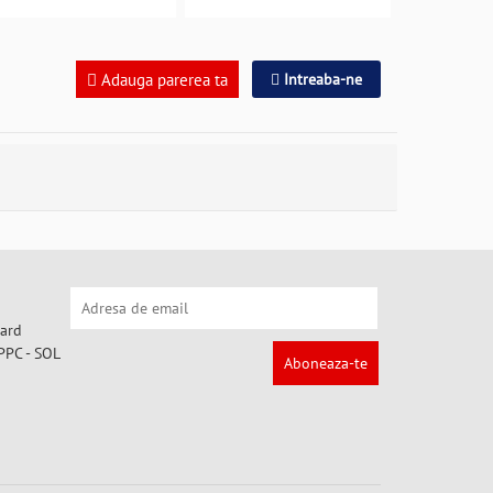
Adauga parerea ta
Intreaba-ne
Aboneaza-te