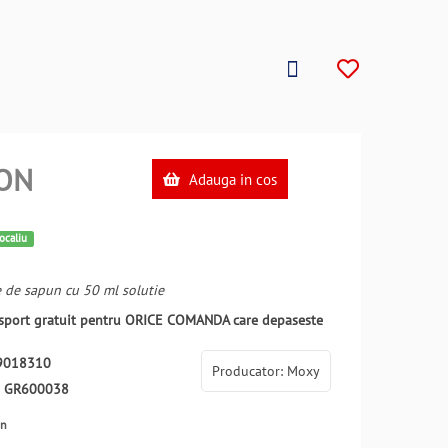
ON
Adauga in cos
tocaliu
 de sapun cu 50 ml solutie
ansport gratuit pentru ORICE COMANDA care depaseste
9018310
Producator: Moxy
:
GR600038
en