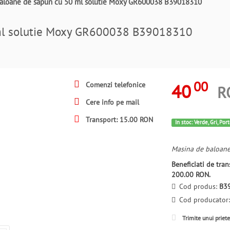
baloane de sapun cu 50 ml solutie Moxy GR600038 B39018310
 ml solutie Moxy GR600038 B39018310
00
40
Comenzi telefonice
R
Cere info pe mail
Transport: 15.00 RON
In stoc: Verde, Gri, Por
Masina de baloane
Beneficiati de tr
200.00 RON.
Cod produs:
B3
Cod producator
Trimite unui priet