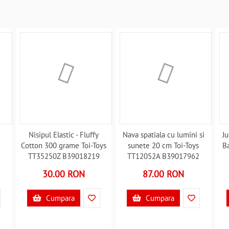
Nisipul Elastic - Fluffy
Nava spatiala cu lumini si
Ju
Cotton 300 grame Toi-Toys
sunete 20 cm Toi-Toys
B
TT35250Z B39018219
TT12052A B39017962
30.00 RON
87.00 RON
Cumpara
Cumpara