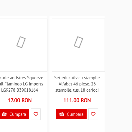
carie antistres Squeeze
Set educativ cu stampile
all Flamingo LG Imports
Alfabet 46 piese, 26
LG9278 B39018164
stampile, tus, 18 carioci
Multiprint MP1941
17.00 RON
111.00 RON
B39017617
Cumpara
Cumpara