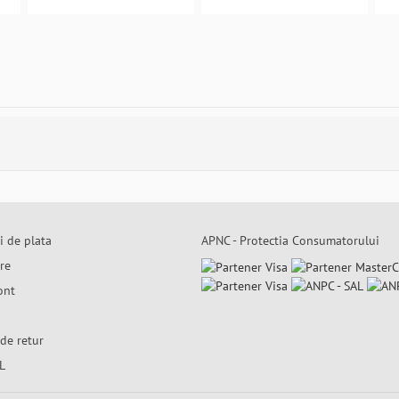
i de plata
APNC - Protectia Consumatorului
are
ont
de retur
L