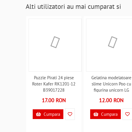
Alti utilizatori au mai cumparat si
Puzzle Pirati 24 piese
Gelatina modelatoare
Roter Kafer RK1201-12
slime Unicorn Poo cu
B39017228
figurina unicorn LG
Imports LG9431
17.00 RON
12.00 RON
B39018168
Cumpara
Cumpara