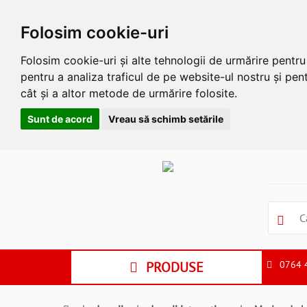
Folosim cookie-uri
Folosim cookie-uri și alte tehnologii de urmărire pentr
pentru a analiza traficul de pe website-ul nostru și pent
cât și a altor metode de urmărire folosite.
Sunt de acord
Vreau să schimb setările
Apasa
Alt
si
Shift
si
S
pentru
a
PRODUSE
0764 
ne
suna
la