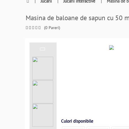
0764409021
|
Jucarii
|
Jucarii interactive
|
Masina de 
si
a
Masina de baloane de sapun cu 50
comanda
telefonic
(0 Pareri)
Culori disponibile