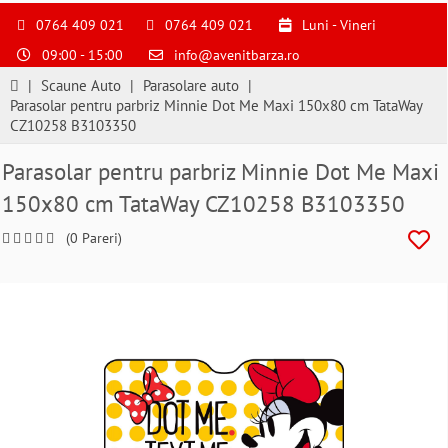
S
pentru
0764 409 021
0764 409 021
Luni - Vineri
a
09:00 - 15:00
info@avenitbarza.ro
ne
suna
|
Scaune Auto
|
Parasolare auto
|
la
Parasolar pentru parbriz Minnie Dot Me Maxi 150x80 cm TataWay
0764409021
CZ10258 B3103350
si
a
Parasolar pentru parbriz Minnie Dot Me Maxi
comanda
150x80 cm TataWay CZ10258 B3103350
telefonic
(0 Pareri)