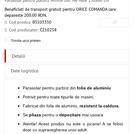
Parasolar pentru parbriz Minnie Dot Me Maxi 150x80 cm
Beneficiati de transport gratuit pentru ORICE COMANDA care
depaseste 200.00 RON.
Cod produs:
B3103350
Cod producator:
CZ10258
Trimite unui prieten
Detalii
Date logistice
Parasolar pentru parbriz din
folie de aluminiu
Potrivit pentru toate tipurile de masini.
Fabricat din folie de aluminiu,
rezistent la caldura
.
Se
pliaza
pentru o
depozitare
mai usoara
Atentie! Acest produs nu este o jucarie! A se folosi
doar cu supravegherea unui adult.