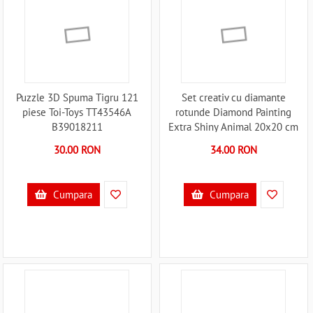
Puzzle 3D Spuma Tigru 121
Set creativ cu diamante
piese Toi-Toys TT43546A
rotunde Diamond Painting
B39018211
Extra Shiny Animal 20x20 cm
Toi-Toys TT47169Z B39017851
30.00 RON
34.00 RON
Cumpara
Cumpara