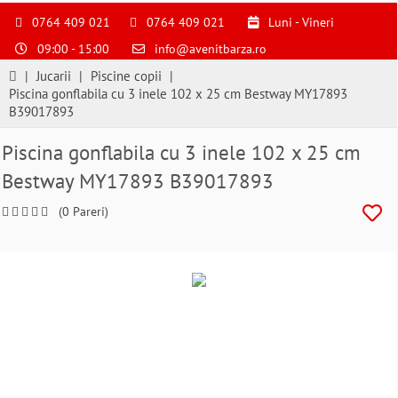
S
pentru
0764 409 021
0764 409 021
Luni - Vineri
a
09:00 - 15:00
info@avenitbarza.ro
ne
suna
|
Jucarii
|
Piscine copii
|
la
Piscina gonflabila cu 3 inele 102 x 25 cm Bestway MY17893
0764409021
B39017893
si
a
Piscina gonflabila cu 3 inele 102 x 25 cm
comanda
Bestway MY17893 B39017893
telefonic
(0 Pareri)