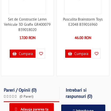
Set de Constructie Lemn
Pusculita Brainstorm Toys
Vehicule 3D Grafix GR400079
E2048 B39016960
B39018020
17.00 RON
46.00 RON
Cumpara
Cumpara
Pareri / Opinii (0)
Intrebari si
raspunsuri (0)
(0 Pareri)
Adauga parerea ta
Intreaba-ne