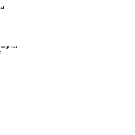
a!
nergetica
71