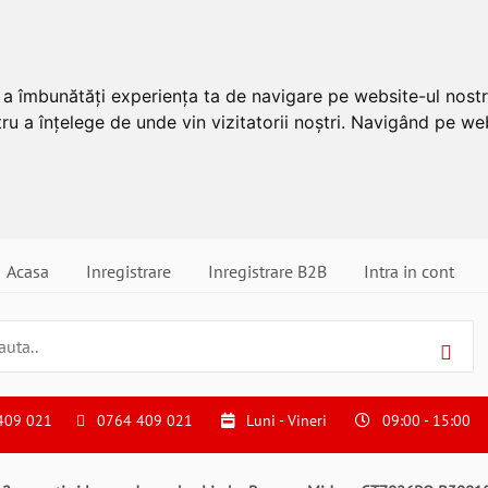
u a îmbunătăți experiența ta de navigare pe website-ul nostr
ru a înțelege de unde vin vizitatorii noștri. Navigând pe web
Acasa
Inregistrare
Inregistrare B2B
Intra in cont
409 021
0764 409 021
Luni - Vineri
09:00 - 15:00