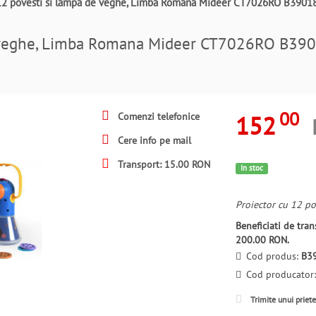
 12 povesti si lampa de veghe, Limba Romana Mideer CT7026RO B3901
de veghe, Limba Romana Mideer CT7026RO B3
00
152
Comenzi telefonice
Cere info pe mail
Transport: 15.00 RON
In stoc
Proiector cu 12 p
Beneficiati de tr
200.00 RON.
Cod produs:
B3
Cod producator
Trimite unui priet