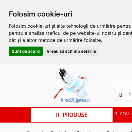
Folosim cookie-uri
Folosim cookie-uri și alte tehnologii de urmărire pentr
pentru a analiza traficul de pe website-ul nostru și pent
cât și a altor metode de urmărire folosite.
Sunt de acord
Vreau să schimb setările
Apasa
Alt
si
Shift
si
S
pentru
a
PRODUSE
0764 
ne
suna
la