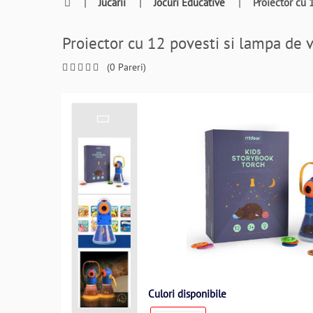
0764409021
|
Jucarii
|
Jocuri Educative
|
Proiector cu
si
a
Proiector cu 12 povesti si lampa 
comanda
telefonic
(0 Pareri)
Culori disponibile