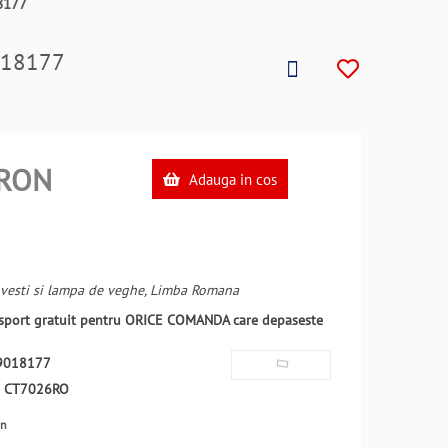
8177
9018177
RON
Adauga in cos
ovesti si lampa de veghe, Limba Romana
ansport gratuit pentru ORICE COMANDA care depaseste
9018177
:
CT7026RO
en