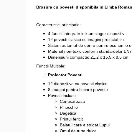
Brosura cu povesti disponibila in Limba Roman
Caracteristici principale:
4 functii integrate intr-un singur dispozitiv
12 povesti clasice cu imagini proiectabile
Sistem automat de oprire pentru economie e
Material non-toxic conform standardelor EN
Dimensiuni compacte: 21,2 x 15,5 x 8,5 cm
Functii Multiple:
Proiector Povesti
12 diapozitive cu povesti clasice
8 imagini pentru fiecare poveste
Povesti incluse:
Cenusareasa
Pinocchio
Degetica
Printul fericit
Baiatul care a strigat Lupul
Omul de turta dulce