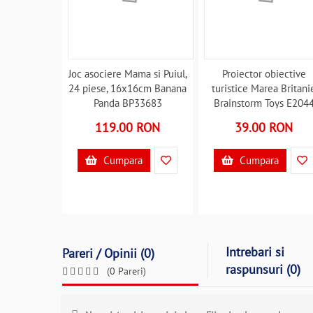
Joc asociere Mama si Puiul,
Proiector obiective
24 piese, 16x16cm Banana
turistice Marea Britani
Panda BP33683
Brainstorm Toys E204
B39017547
B39016824
119.00 RON
39.00 RON
Cumpara
Cumpara
Intrebari si
Pareri / Opinii (0)
raspunsuri (0)
(0 Pareri)