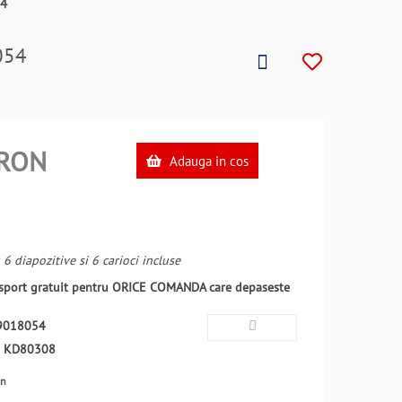
54
054
RON
Adauga in cos
6 diapozitive si 6 carioci incluse
ansport gratuit pentru ORICE COMANDA care depaseste
9018054
:
KD80308
en