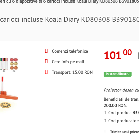
sen cu 6 diapozitive si 6 carioci incluse Koala Diary KD80308 B390180
 6 carioci incluse Koala Diary KD80308 B39018
00
101
Comenzi telefonice
Cere info pe mail
Transport: 15.00 RON
In stoc: Albastru
Proiector desen cu 
Beneficiati de tr
200.00 RON.
Cod produs:
B3
Cod producator
Trimite unui priet