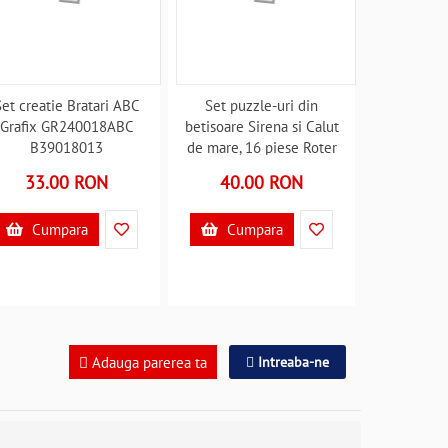
et creatie Bratari ABC
Set puzzle-uri din
Grafix GR240018ABC
betisoare Sirena si Calut
B39018013
de mare, 16 piese Roter
Kafer RK1090-03
33.00 RON
40.00 RON
B39017678
Cumpara
Cumpara
Adauga parerea ta
Intreaba-ne