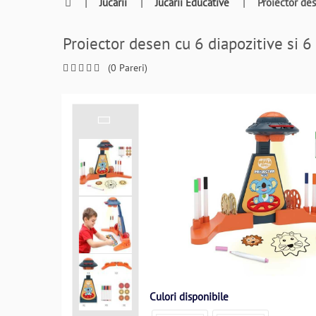
0764409021
|
Jucarii
|
Jucarii Educative
|
Proiector de
si
a
Proiector desen cu 6 diapozitive si
comanda
telefonic
(0 Pareri)
Culori disponibile