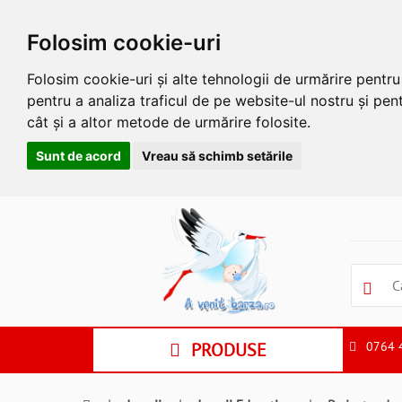
Folosim cookie-uri
Folosim cookie-uri și alte tehnologii de urmărire pentr
pentru a analiza traficul de pe website-ul nostru și pent
cât și a altor metode de urmărire folosite.
Sunt de acord
Vreau să schimb setările
Apasa
Alt
si
Shift
si
S
pentru
a
PRODUSE
0764 
ne
suna
la