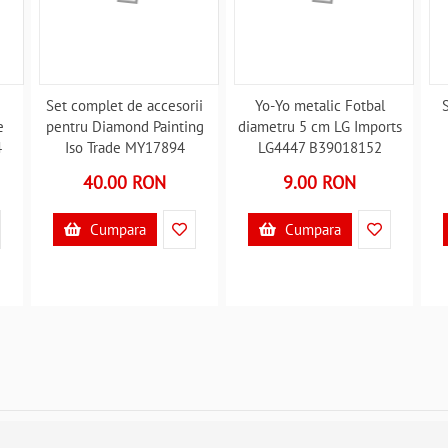
Set complet de accesorii
Yo-Yo metalic Fotbal
S
e
pentru Diamond Painting
diametru 5 cm LG Imports
4
Iso Trade MY17894
LG4447 B39018152
B39017894
40.00 RON
9.00 RON
Cumpara
Cumpara