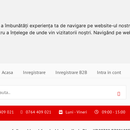
u a îmbunătăți experiența ta de navigare pe website-ul nostr
ru a înțelege de unde vin vizitatorii noștri. Navigând pe web
Acasa
Inregistrare
Inregistrare B2B
Intra in cont
409 021
0764 409 021
Luni - Vineri
09:00 - 15:00