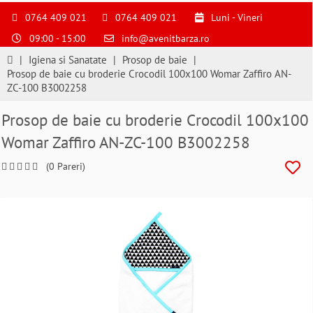
S
pentru
0764 409 021
0764 409 021
Luni - Vineri
a
09:00 - 15:00
info@avenitbarza.ro
ne
suna
|
Igiena si Sanatate
|
Prosop de baie
|
la
Prosop de baie cu broderie Crocodil 100x100 Womar Zaffiro AN-
0764409021
ZC-100 B3002258
si
a
Prosop de baie cu broderie Crocodil 100x100
comanda
Womar Zaffiro AN-ZC-100 B3002258
telefonic
(0 Pareri)