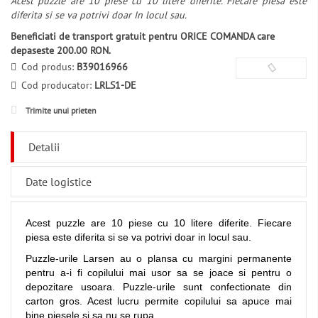
Acest puzzle are 10 piese cu 10 litere diferite. Fiecare piesa este
diferita si se va potrivi doar In locul sau.
Beneficiati de transport gratuit pentru ORICE COMANDA care
depaseste 200.00 RON.
Cod produs:
B39016966
Cod producator:
LRLS1-DE
Trimite unui prieten
Detalii
Date logistice
Acest puzzle are 10 piese cu 10 litere diferite. Fiecare
piesa este diferita si se va potrivi doar in locul sau.
Puzzle-urile Larsen au o plansa cu margini permanente
pentru a-i fi copilului mai usor sa se joace si pentru o
depozitare usoara. Puzzle-urile sunt confectionate din
carton gros. Acest lucru permite copilului sa apuce mai
bine piesele si sa nu se rupa.