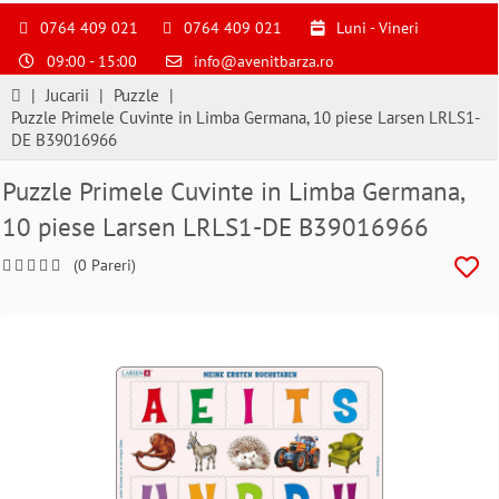
S
pentru
0764 409 021
0764 409 021
Luni - Vineri
a
09:00 - 15:00
info@avenitbarza.ro
ne
suna
|
Jucarii
|
Puzzle
|
la
Puzzle Primele Cuvinte in Limba Germana, 10 piese Larsen LRLS1-
0764409021
DE B39016966
si
a
Puzzle Primele Cuvinte in Limba Germana,
comanda
10 piese Larsen LRLS1-DE B39016966
telefonic
(0 Pareri)