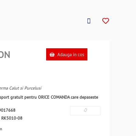
ON
Adauga in cos
rma Calut si Purcelusi
ansport gratuit pentru ORICE COMANDA care depaseste
9017668
:
RK5010-08
en