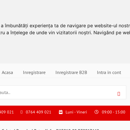
u a îmbunătăți experiența ta de navigare pe website-ul nostr
ru a înțelege de unde vin vizitatorii noștri. Navigând pe web
Acasa
Inregistrare
Inregistrare B2B
Intra in cont
409 021
0764 409 021
Luni - Vineri
09:00 - 15:00