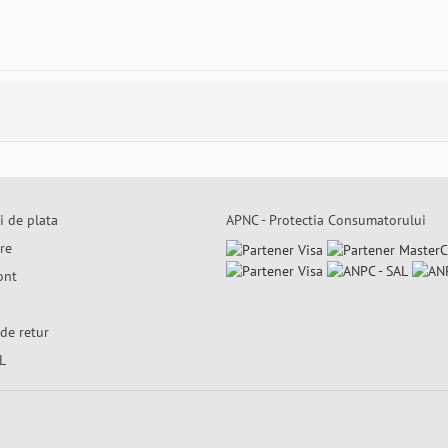
i de plata
APNC - Protectia Consumatorului
are
ont
de retur
L