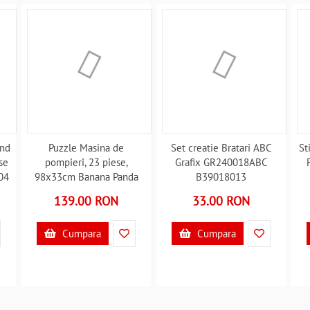
and
Puzzle Masina de
Set creatie Bratari ABC
St
se
pompieri, 23 piese,
Grafix GR240018ABC
04
98x33cm Banana Panda
B39018013
BP49044 B39017553
139.00 RON
33.00 RON
Cumpara
Cumpara