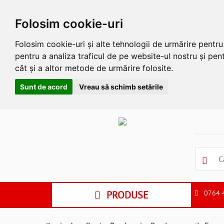
Folosim cookie-uri
Folosim cookie-uri și alte tehnologii de urmărire pentr
pentru a analiza traficul de pe website-ul nostru și pent
cât și a altor metode de urmărire folosite.
Sunt de acord
Vreau să schimb setările
Apasa
Alt
si
Shift
si
S
pentru
a
PRODUSE
0764 
ne
suna
la