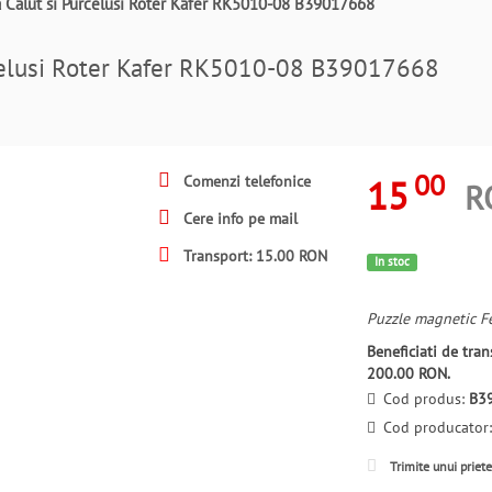
 Calut si Purcelusi Roter Kafer RK5010-08 B39017668
celusi Roter Kafer RK5010-08 B39017668
00
15
Comenzi telefonice
R
Cere info pe mail
Transport: 15.00 RON
In stoc
Puzzle magnetic Fe
Beneficiati de tr
200.00 RON.
Cod produs:
B3
Cod producator
Trimite unui priet