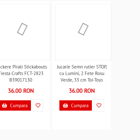
ickere Pirati Stickabouts
Jucarie Semn rutier STOP,
Fiesta Crafts FCT-2823
cu Lumini, 2 Fete Rosu
B39017130
Verde, 33 cm Toi-Toys
TT14863A B39017927
36.00 RON
36.00 RON
Cumpara
Cumpara