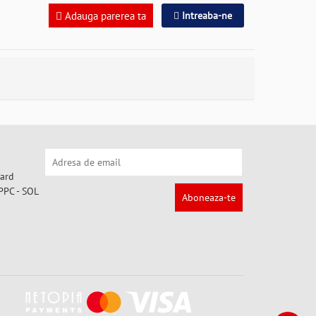
Adauga parerea ta
Intreaba-ne
Aboneaza-te