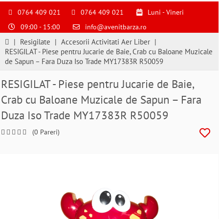
S
pentru
0764 409 021
0764 409 021
Luni - Vineri
a
09:00 - 15:00
info@avenitbarza.ro
ne
suna
|
Resigilate
|
Accesorii Activitati Aer Liber
|
la
RESIGILAT - Piese pentru Jucarie de Baie, Crab cu Baloane Muzicale
0764409021
de Sapun – Fara Duza Iso Trade MY17383R R50059
si
a
RESIGILAT - Piese pentru Jucarie de Baie,
comanda
Crab cu Baloane Muzicale de Sapun – Fara
telefonic
Duza Iso Trade MY17383R R50059
(0 Pareri)