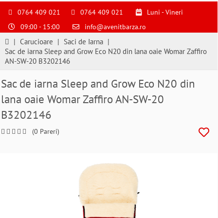
S
pentru
0764 409 021
0764 409 021
Luni - Vineri
a
09:00 - 15:00
info@avenitbarza.ro
ne
suna
|
Carucioare
|
Saci de Iarna
|
la
Sac de iarna Sleep and Grow Eco N20 din lana oaie Womar Zaffiro
0764409021
AN-SW-20 B3202146
si
a
Sac de iarna Sleep and Grow Eco N20 din
comanda
lana oaie Womar Zaffiro AN-SW-20
telefonic
B3202146
(0 Pareri)