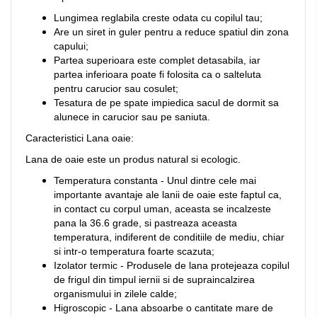
Lungimea reglabila creste odata cu copilul tau;
Are un siret in guler pentru a reduce spatiul din zona
capului;
Partea superioara este complet detasabila, iar
partea inferioara poate fi folosita ca o salteluta
pentru carucior sau cosulet;
Tesatura de pe spate impiedica sacul de dormit sa
alunece in carucior sau pe saniuta.
Caracteristici Lana oaie:
Lana de oaie este un produs natural si ecologic.
Temperatura constanta - Unul dintre cele mai
importante avantaje ale lanii de oaie este faptul ca,
in contact cu corpul uman, aceasta se incalzeste
pana la 36.6 grade, si pastreaza aceasta
temperatura, indiferent de conditiile de mediu, chiar
si intr-o temperatura foarte scazuta;
Izolator termic - Produsele de lana protejeaza copilul
de frigul din timpul iernii si de supraincalzirea
organismului in zilele calde;
Higroscopic - Lana absoarbe o cantitate mare de