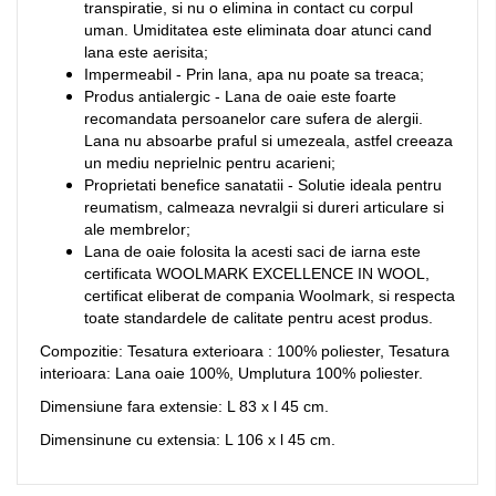
transpiratie, si nu o elimina in contact cu corpul
uman. Umiditatea este eliminata doar atunci cand
lana este aerisita;
Impermeabil - Prin lana, apa nu poate sa treaca;
Produs antialergic - Lana de oaie este foarte
recomandata persoanelor care sufera de alergii.
Lana nu absoarbe praful si umezeala, astfel creeaza
un mediu neprielnic pentru acarieni;
Proprietati benefice sanatatii - Solutie ideala pentru
reumatism, calmeaza nevralgii si dureri articulare si
ale membrelor;
Lana de oaie folosita la acesti saci de iarna este
certificata WOOLMARK EXCELLENCE IN WOOL,
certificat eliberat de compania Woolmark, si respecta
toate standardele de calitate pentru acest produs.
Compozitie: Tesatura exterioara : 100% poliester, Tesatura
interioara: Lana oaie 100%, Umplutura 100% poliester.
Dimensiune fara extensie: L 83 x l 45 cm.
Dimensinune cu extensia: L 106 x l 45 cm.