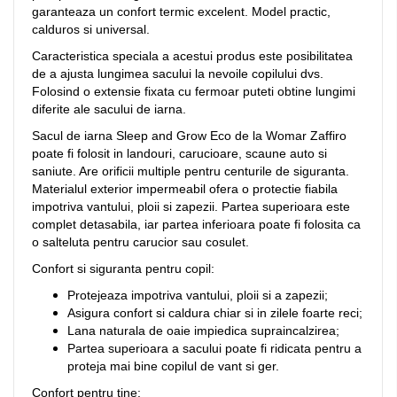
garanteaza un confort termic excelent. Model practic,
calduros si universal.
Caracteristica speciala a acestui produs este posibilitatea
de a ajusta lungimea sacului la nevoile copilului dvs.
Folosind o extensie fixata cu fermoar puteti obtine lungimi
diferite ale sacului de iarna.
Sacul de iarna Sleep and Grow Eco de la Womar Zaffiro
poate fi folosit in landouri, carucioare, scaune auto si
saniute. Are orificii multiple pentru centurile de siguranta.
Materialul exterior impermeabil ofera o protectie fiabila
impotriva vantului, ploii si zapezii. Partea superioara este
complet detasabila, iar partea inferioara poate fi folosita ca
o salteluta pentru carucior sau cosulet.
Confort si siguranta pentru copil:
Protejeaza impotriva vantului, ploii si a zapezii;
Asigura confort si caldura chiar si in zilele foarte reci;
Lana naturala de oaie impiedica supraincalzirea;
Partea superioara a sacului poate fi ridicata pentru a
proteja mai bine copilul de vant si ger.
Confort pentru tine: