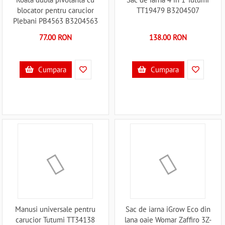
blocator pentru carucior
TT19479 B3204507
Plebani PB4563 B3204563
77.00 RON
138.00 RON
Cumpara
Cumpara
Manusi universale pentru
Sac de iarna iGrow Eco din
carucior Tutumi TT34138
lana oaie Womar Zaffiro 3Z-