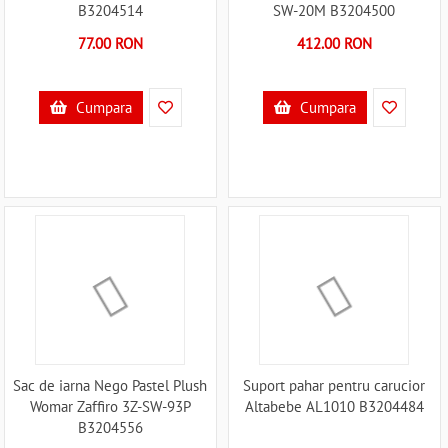
B3204514
SW-20M B3204500
77.00 RON
412.00 RON
Cumpara
Cumpara
Sac de iarna Nego Pastel Plush
Suport pahar pentru carucior
Womar Zaffiro 3Z-SW-93P
Altabebe AL1010 B3204484
B3204556