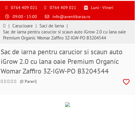
S
pentru
0764 409 021
0764 409 021
Luni - Vineri
a
09:00 - 15:00
info@avenitbarza.ro
ne
suna
|
Carucioare
|
Saci de Iarna
|
la
Sac de iarna pentru carucior si scaun auto iGrow 2.0 cu lana oaie
0764409021
Premium Organic Womar Zaffiro 3Z-IGW-PO B3204544
si
a
Sac de iarna pentru carucior si scaun auto
comanda
iGrow 2.0 cu lana oaie Premium Organic
telefonic
Womar Zaffiro 3Z-IGW-PO B3204544
(0 Pareri)