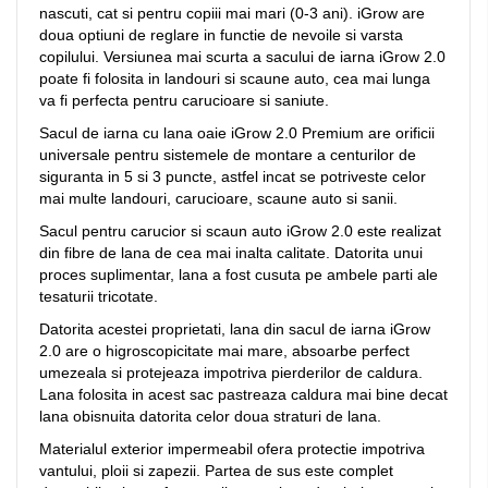
nascuti, cat si pentru copiii mai mari (0-3 ani). iGrow are
doua optiuni de reglare in functie de nevoile si varsta
copilului. Versiunea mai scurta a sacului de iarna iGrow 2.0
poate fi folosita in landouri si scaune auto, cea mai lunga
va fi perfecta pentru carucioare si saniute.
Sacul de iarna cu lana oaie iGrow 2.0 Premium are orificii
universale pentru sistemele de montare a centurilor de
siguranta in 5 si 3 puncte, astfel incat se potriveste celor
mai multe landouri, carucioare, scaune auto si sanii.
Sacul pentru carucior si scaun auto iGrow 2.0 este realizat
din fibre de lana de cea mai inalta calitate. Datorita unui
proces suplimentar, lana a fost cusuta pe ambele parti ale
tesaturii tricotate.
Datorita acestei proprietati, lana din sacul de iarna iGrow
2.0 are o higroscopicitate mai mare, absoarbe perfect
umezeala si protejeaza impotriva pierderilor de caldura.
Lana folosita in acest sac pastreaza caldura mai bine decat
lana obisnuita datorita celor doua straturi de lana.
Materialul exterior impermeabil ofera protectie impotriva
vantului, ploii si zapezii. Partea de sus este complet