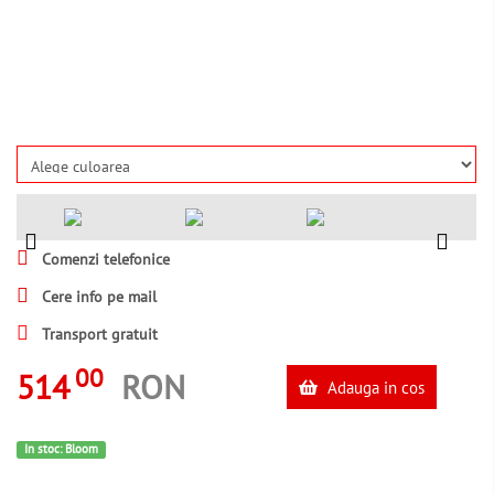
Comenzi telefonice
Cere info pe mail
Transport gratuit
00
514
RON
Adauga in cos
In stoc: Bloom