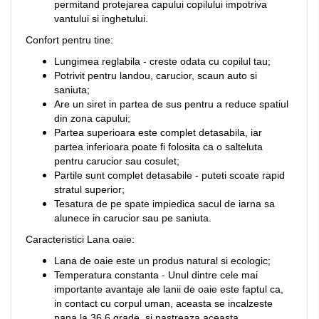
permitand protejarea capului copilului impotriva
vantului si inghetului.
Confort pentru tine:
Lungimea reglabila - creste odata cu copilul tau;
Potrivit pentru landou, carucior, scaun auto si
saniuta;
Are un siret in partea de sus pentru a reduce spatiul
din zona capului;
Partea superioara este complet detasabila, iar
partea inferioara poate fi folosita ca o salteluta
pentru carucior sau cosulet;
Partile sunt complet detasabile - puteti scoate rapid
stratul superior;
Tesatura de pe spate impiedica sacul de iarna sa
alunece in carucior sau pe saniuta.
Caracteristici Lana oaie:
Lana de oaie este un produs natural si ecologic;
Temperatura constanta - Unul dintre cele mai
importante avantaje ale lanii de oaie este faptul ca,
in contact cu corpul uman, aceasta se incalzeste
pana la 36.6 grade, si pastreaza aceasta