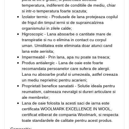
temperatura, indiferent de conditiile de mediu, chiar
si intr-o temperatura foarte scazuta;
Izolator termic - Produsele de lana protejeaza copilul
de frigul din timpul iernii si de supraincalzirea
organismului in zilele calde;
Higroscopic - Lana absoarbe o cantitate mare de
transpiratie si nu o elimina in contact cu corpul
uman. Umiditatea este eliminata doar atunci cand
lana este aerisita;
Impermeabil - Prin lana, apa nu poate sa treaca;
Produs antialergic - Lana de oaie este foarte
recomandata persoanelor care sufera de alergii.
Lana nu absoarbe praful si umezeala, astfel creeaza
un mediu neprielnic pentru acarieni;
Proprietati benefice sanatatii - Solutie ideala pentru
reumatism, calmeaza nevralgii si dureri articulare si
ale membrelor;
Lana de oaie folosita la acesti saci de iarna este
certificata WOOLMARK EXCELLENCE IN WOOL,
certificat eliberat de compania Woolmark, si respecta
toate standardele de calitate pentru acest produs.