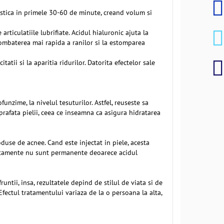
lastica in primele 30-60 de minute, creand volum si
articulatiile lubrifiate. Acidul hialuronic ajuta la
 combaterea mai rapida a ranilor si la estomparea
tii si la aparitia ridurilor. Datorita efectelor sale
ofunzime, la nivelul tesuturilor. Astfel, reuseste sa
prafata pielii, ceea ce inseamna ca asigura hidratarea
oduse de acnee. Cand este injectat in piele, acesta
tratamente nu sunt permanente deoarece acidul
runtii, insa, rezultatele depind de stilul de viata si de
 Efectul tratamentului variaza de la o persoana la alta,