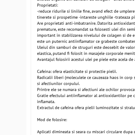
Proprietati:
-reduce ridurile si liniile fine, avand efect de umplere
tinerete si prospetime -intareste unghiile -trateaza pie
Are proprietati anti-imbatranire. Datorita antioxidanti
premature, este recomandat sa folosesti ulei din semin
important in stabilizarea nivelului de colagen si de el
este un puternic antiinflamator ce grabeste combaterea
Uleiul din samburi de struguri este deosebit de valoros
elastica, putand fi folosit in masajele corporale menit
Avantajul folosirii acestui ulei pe piele este acela de
Cafeina: ofera elasticitate si protectie pielii.
Radicalii liberi (moleculele ce cauzeaza haos in corp 
si afectiunilor corpului.
Printre ele se numara si afectiuni ale ochilor provoca
Gratie efectului antiinflamator al antioxidantilor pe 
inflamata.
Extractul de cafeina ofera pielii luminozitate si stralu
Mod de folosire:
Aplicati dimineata si seara cu miscari circulare dupa 