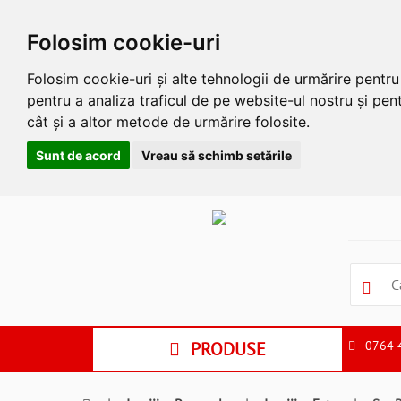
Folosim cookie-uri
Folosim cookie-uri și alte tehnologii de urmărire pentr
pentru a analiza traficul de pe website-ul nostru și pent
cât și a altor metode de urmărire folosite.
Sunt de acord
Vreau să schimb setările
Apasa
Alt
si
Shift
si
S
pentru
a
PRODUSE
0764 
ne
suna
la