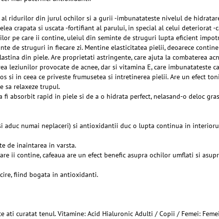
 al ridurilor din jurul ochilor si a gurii -imbunatateste nivelul de hidratar
lea crapata si uscata -fortifiant al parului, in special al celui deteriorat 
lor pe care ii contine, uleiul din seminte de struguri lupta eficient impotri
te de struguri in fiecare zi. Mentine elasticitatea pielii, deoarece contin
astina din piele. Are proprietati astringente, care ajuta la combaterea acne
 leziunilor provocate de acnee, dar si vitamina E, care imbunatateste cali
 si in ceea ce priveste frumusetea si intretinerea pielii. Are un efect toni
e sa relaxeze trupul.
 a fi absorbit rapid in piele si de a o hidrata perfect, nelasand-o deloc gras
si aduc numai neplaceri) si antioxidantii duc o lupta continua in interioru
te de inaintarea in varsta.
care ii contine, cafeaua are un efect benefic asupra ochilor umflati si as
cire, fiind bogata in antioxidanti.
ce ati curatat tenul. Vitamine: Acid Hialuronic Adulti / Copii / Femei: Fem