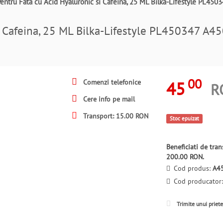
Pentru Fata cu Acid Hyaluronic si Cafeina, 25 ML Bilka-Lifestyle PL45
si Cafeina, 25 ML Bilka-Lifestyle PL450347 A4
00
45
Comenzi telefonice
R
Cere info pe mail
Transport: 15.00 RON
Stoc epuizat
Beneficiati de tr
200.00 RON.
Cod produs:
A4
Cod producator
Trimite unui priet