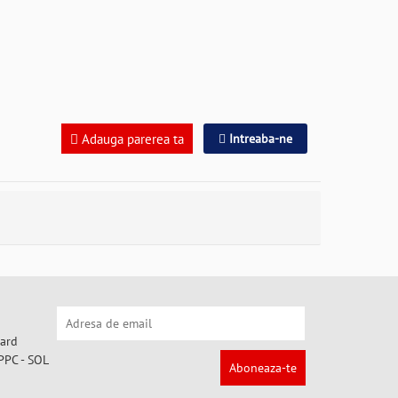
Adauga parerea ta
Intreaba-ne
Aboneaza-te