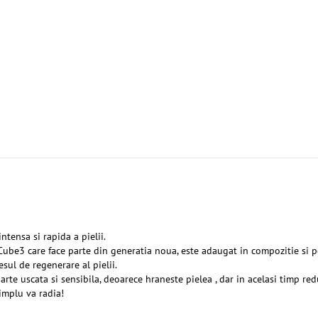
ntensa si rapida a pielii.
Cube3 care face parte din generatia noua, este adaugat in compozitie si p
sul de regenerare al pielii.
te uscata si sensibila, deoarece hraneste pielea , dar in acelasi timp reduc
simplu va radia!