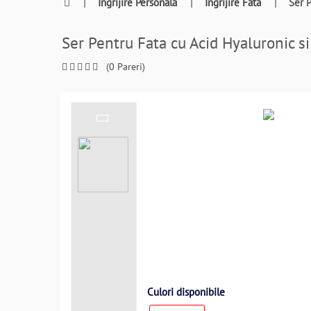
0764409021
|
Ingrijire Personala
|
Ingrijire Fata
|
Ser 
si
a
Ser Pentru Fata cu Acid Hyaluronic 
comanda
telefonic
(0 Pareri)
Culori disponibile