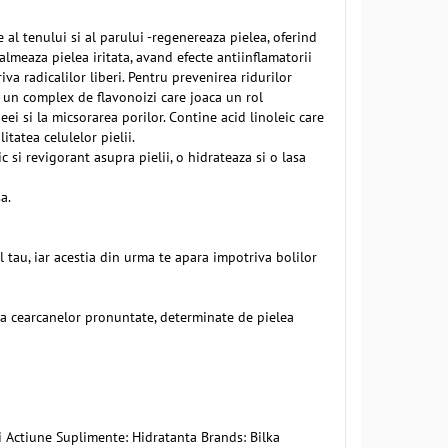
e al tenului si al parului -regenereaza pielea, oferind
-calmeaza pielea iritata, avand efecte antiinflamatorii
va radicalilor liberi. Pentru prevenirea ridurilor
e un complex de flavonoizi care joaca un rol
ei si la micsorarea porilor. Contine acid linoleic care
tatea celulelor pielii.
c si revigorant asupra pielii, o hidrateaza si o lasa
a.
l tau, iar acestia din urma te apara impotriva bolilor
upra cearcanelor pronuntate, determinate de pielea
ei Actiune Suplimente: Hidratanta Brands: Bilka