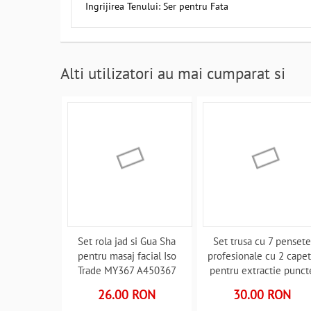
Ingrijirea Tenului: Ser pentru Fata
Alti utilizatori au mai cumparat si
Set rola jad si Gua Sha
Set trusa cu 7 penset
pentru masaj facial Iso
profesionale cu 2 cape
Trade MY367 A450367
pentru extractie punct
negre Iso Trade MY450
26.00 RON
30.00 RON
A45012