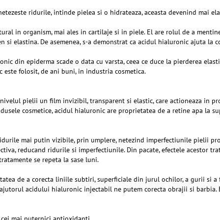
netezeste ridurile, intinde pielea si o hidrateaza, aceasta devenind mai e
al in organism, mai ales in cartilaje si in piele. El are rolul de a mentine 
gen si elastina. De asemenea, s-a demonstrat ca acidul hialuronic ajuta la
ic din epiderma scade o data cu varsta, ceea ce duce la pierderea elasticita
c este folosit, de ani buni, in industria cosmetica.
ivelul pielii un film invizibil, transparent si elastic, care actioneaza in pr
rodusele cosmetice, acidul hialuronic are proprietatea de a retine apa la su
idurile mai putin vizibile, prin umplere, netezind imperfectiunile pielii pr
tiva, reducand ridurile si imperfectiunile. Din pacate, efectele acestor 
tratamente se repeta la sase luni.
a de a corecta liniile subtiri, superficiale din jurul ochilor, a gurii si a f
u ajutorul acidului hialuronic injectabil ne putem corecta obrajii si barbia.
cei mai puternici antioxidanti.