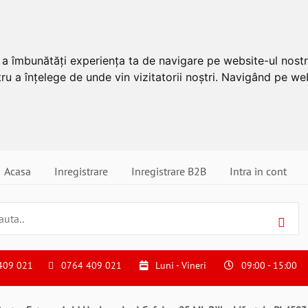
u a îmbunătăți experiența ta de navigare pe website-ul nostr
ru a înțelege de unde vin vizitatorii noștri. Navigând pe web
Acasa
Inregistrare
Inregistrare B2B
Intra in cont
409 021
0764 409 021
Luni - Vineri
09:00 - 15:00