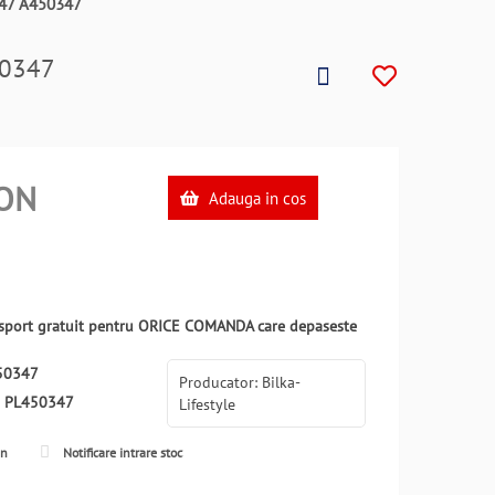
0347 A450347
50347
ON
Adauga in cos
ansport gratuit pentru ORICE COMANDA care depaseste
50347
Producator: Bilka-
:
PL450347
Lifestyle
en
Notificare intrare stoc