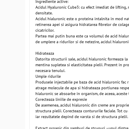
Ingrediente active:
Acidul Hyaluronic Cube3: cu efect imediat de lifting, 
densitate.
Acidul hialuronic este o proteina intalnita in mod natur
retinerea apei si asigura hidratarea fibrelor de cola
cicatricilor.
Partea mai putin buna este ca volumul de acid hialuron
de umplere a ridurilor si de netezire, acidul hialuroni
Hidrateaza
Datorita structurii sale, acidul hialuronic formeaza la n
mentina supletea si elasticitatea pielii. Prezent in p
necesara tenului.
Umple ridurile
Produsele injectabile pe baza de acid hialuronic fac r
atrage molecule de apa si hidrateaza portiunea respec
hialuronic se absoarbe in organism, de aceea, aceste 
Corecteaza liniile de expresie
De asemenea, acidul hialuronic din creme are proprietate
structura pielii. Corecteaza contururile faciale. Tot c
iar rezultatele depind de varsta si de structura pielii.
Extract organic din samburi de struguri –unul dintre 