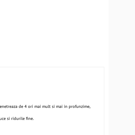
enetreaza de 4 ori mai mult si mai in profunzime,
e si ridurile fine.