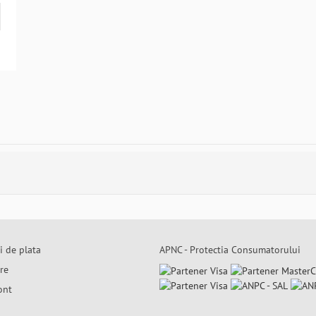
i de plata
APNC - Protectia Consumatorului
are
ont