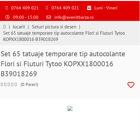
S
pentru
0764 409 021
0764 409 021
Luni - Vineri
a
09:00 - 15:00
info@avenitbarza.ro
ne
suna
|
Jucarii
|
Seturi pictura si desen
|
la
Set 65 tatuaje temporare tip autocolante Flori si Fluturi Tytoo
0764409021
KOPXX1800016 B39018269
si
a
Set 65 tatuaje temporare tip autocolante
comanda
Flori si Fluturi Tytoo KOPXX1800016
telefonic
B39018269
(0 Pareri)