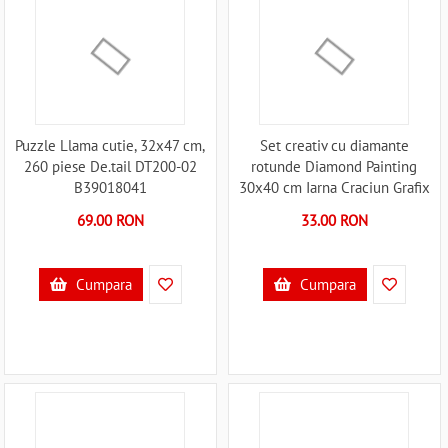
Puzzle Llama cutie, 32x47 cm,
Set creativ cu diamante
260 piese De.tail DT200-02
rotunde Diamond Painting
B39018041
30x40 cm Iarna Craciun Grafix
GRCR8013-GE B39018144
69.00 RON
33.00 RON
Cumpara
Cumpara