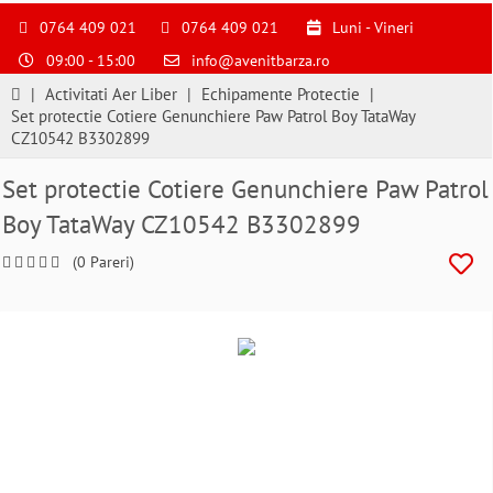
S
pentru
0764 409 021
0764 409 021
Luni - Vineri
a
09:00 - 15:00
info@avenitbarza.ro
ne
suna
|
Activitati Aer Liber
|
Echipamente Protectie
|
la
Set protectie Cotiere Genunchiere Paw Patrol Boy TataWay
0764409021
CZ10542 B3302899
si
a
Set protectie Cotiere Genunchiere Paw Patrol
comanda
Boy TataWay CZ10542 B3302899
telefonic
(0 Pareri)