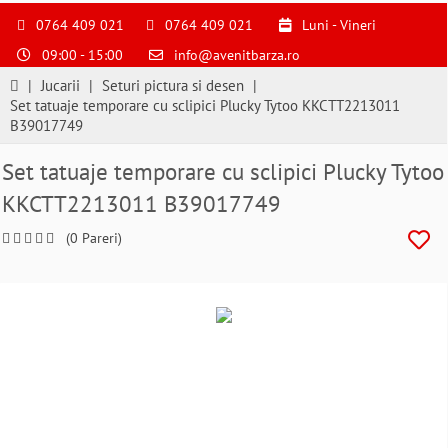
S
pentru
0764 409 021
0764 409 021
Luni - Vineri
a
09:00 - 15:00
info@avenitbarza.ro
ne
suna
|
Jucarii
|
Seturi pictura si desen
|
la
Set tatuaje temporare cu sclipici Plucky Tytoo KKCTT2213011
0764409021
B39017749
si
a
Set tatuaje temporare cu sclipici Plucky Tytoo
comanda
KKCTT2213011 B39017749
telefonic
(0 Pareri)