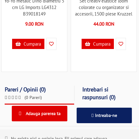
Yo-Yo metalic Dino diametru 5
Set creativ elastice loom
cm LG Imports LG4312
colorate cu organizator si
B39018149
accesorii, 1500 piese Kruzzel
MY18061 B39018061
9.00 RON
44.00 RON
Cumpara
Cumpara
Pareri / Opinii (0)
Intrebari si
raspunsuri (0)
(0 Pareri)
Adauga parerea ta
Intreaba-ne
Nu exista nici o opinie inca. Fii primul care adauga.