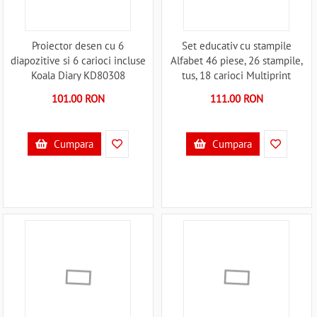
Proiector desen cu 6
Set educativ cu stampile
diapozitive si 6 carioci incluse
Alfabet 46 piese, 26 stampile,
Koala Diary KD80308
tus, 18 carioci Multiprint
B39018054
MP1941 B39017617
101.00 RON
111.00 RON
Cumpara
Cumpara