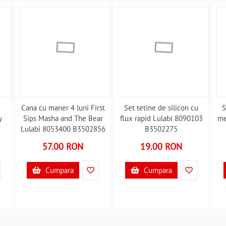
Cana cu maner 4 luni First
Set tetine de silicon cu
S
y
Sips Masha and The Bear
flux rapid Lulabi 8090103
me
Lulabi 8053400 B3502856
B3502275
57.00 RON
19.00 RON
Cumpara
Cumpara