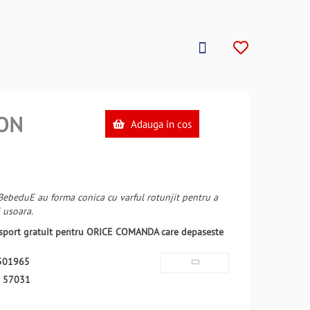
ON
Adauga in cos
 BebeduE au forma conica cu varful rotunjit pentru a
 usoara.
ansport gratuit pentru ORICE COMANDA care depaseste
501965
:
57031