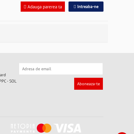
Adauga parerea ta
Intreaba-ne
Aboneaza-te