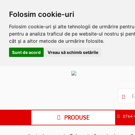
Folosim cookie-uri
Folosim cookie-uri și alte tehnologii de urmărire pentr
pentru a analiza traficul de pe website-ul nostru și pent
cât și a altor metode de urmărire folosite.
Sunt de acord
Vreau să schimb setările
Apasa
Alt
si
Shift
si
S
pentru
a
PRODUSE
0764 
ne
suna
la