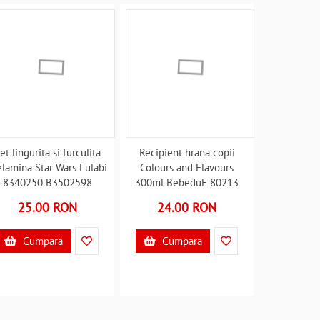
et lingurita si furculita
Recipient hrana copii
lamina Star Wars Lulabi
Colours and Flavours
8340250 B3502598
300ml BebeduE 80213
B3502217
25.00 RON
24.00 RON
Cumpara
Cumpara