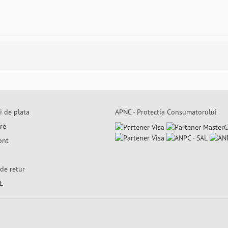
i de plata
APNC - Protectia Consumatorului
are
ont
de retur
L