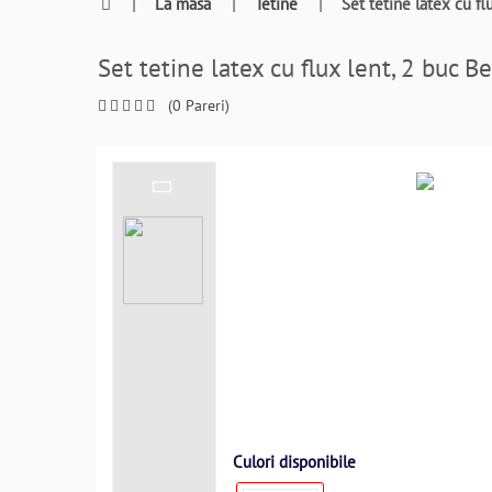
0764409021
|
La masa
|
Tetine
|
Set tetine latex cu 
si
a
Set tetine latex cu flux lent, 2 bu
comanda
telefonic
(0 Pareri)
Culori disponibile