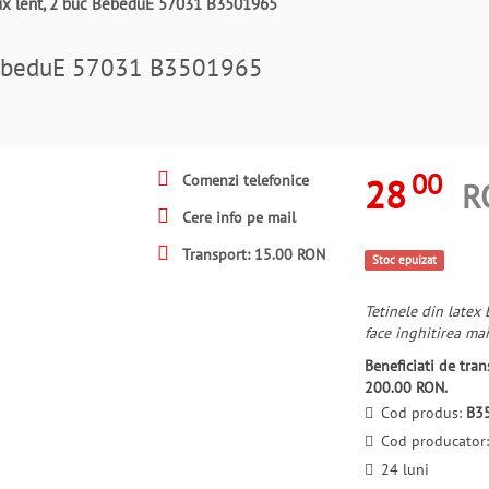
flux lent, 2 buc BebeduE 57031 B3501965
c BebeduE 57031 B3501965
00
28
Comenzi telefonice
R
Cere info pe mail
Transport: 15.00 RON
Stoc epuizat
Tetinele din latex
face inghitirea mai
Beneficiati de tr
200.00 RON.
Cod produs:
B3
Cod producator
24 luni