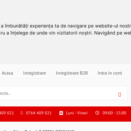
u a îmbunătăți experiența ta de navigare pe website-ul nostr
ru a înțelege de unde vin vizitatorii noștri. Navigând pe web
Acasa
Inregistrare
Inregistrare B2B
Intra in cont
409 021
0764 409 021
Luni - Vineri
09:00 - 15:00