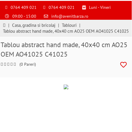
S
pentru
0764 409 021
0764 409 021
Luni - Vineri
a
09:00 - 15:00
info@avenitbarza.ro
ne
suna
|
Casa, gradina si bricolaj
|
Tablouri
|
la
Tablou abstract hand made, 40x40 cm AO25 OEM AO41025 C41025
0764409021
si
Tablou abstract hand made, 40x40 cm AO25
a
OEM AO41025 C41025
comanda
telefonic
(0 Pareri)