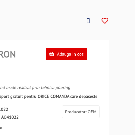
RON
Adauga in cos
nd made realizat prin tehnica pouring
ansport gratuit pentru ORICE COMANDA care depaseste
1022
Producator: OEM
:
AO41022
en