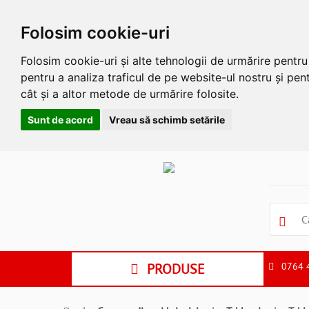
Folosim cookie-uri
Folosim cookie-uri și alte tehnologii de urmărire pentr
pentru a analiza traficul de pe website-ul nostru și pent
cât și a altor metode de urmărire folosite.
Sunt de acord
Vreau să schimb setările
Apasa
Alt
si
Shift
si
S
pentru
a
PRODUSE
0764 
ne
suna
la