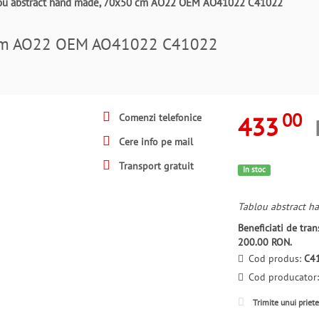
ou abstract hand made, 70x50 cm AO22 OEM AO41022 C41022
0 cm AO22 OEM AO41022 C41022
00
433
Comenzi telefonice
Cere info pe mail
Transport gratuit
In stoc
Tablou abstract ha
Beneficiati de tr
200.00 RON.
Cod produs:
C4
Cod producator
Trimite unui priet