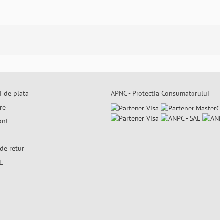
i de plata
APNC - Protectia Consumatorului
are
ont
de retur
L