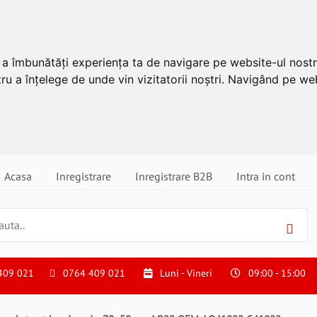
u a îmbunătăți experiența ta de navigare pe website-ul nostr
ru a înțelege de unde vin vizitatorii noștri. Navigând pe web
Acasa
Inregistrare
Inregistrare B2B
Intra in cont
409 021
0764 409 021
Luni - Vineri
09:00 - 15:00