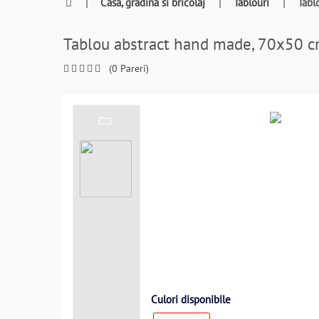
0764409021
|
Casa, gradina si bricolaj
|
Tablouri
|
Tabl
si
a
Tablou abstract hand made, 70x5
comanda
telefonic
(0 Pareri)
Culori disponibile