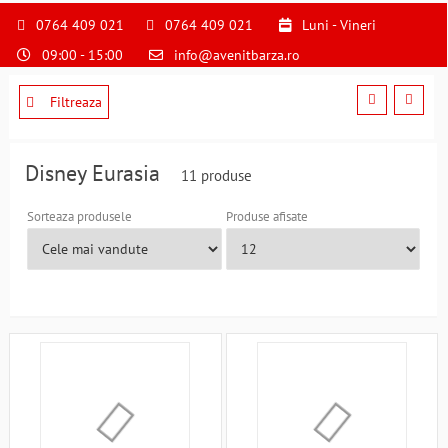
S
pentru
0764 409 021
0764 409 021
Luni - Vineri
a
09:00 - 15:00
info@avenitbarza.ro
ne
suna
la
Filtreaza
0764409021
si
a
Disney Eurasia
11 produse
comanda
telefonic
Sorteaza produsele
Produse afisate