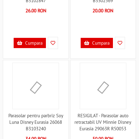
B3102847
B3302569
26.00 RON
20.00 RON
Cumpara
Cumpara
Parasolar pentru parbriz Soy
RESIGILAT - Parasolar auto
Luna Disney Eurasia 26068
retractabil UV Minnie Disney
B3103240
Eurasia 29063R R50053
34.00 RON
50.00 RON