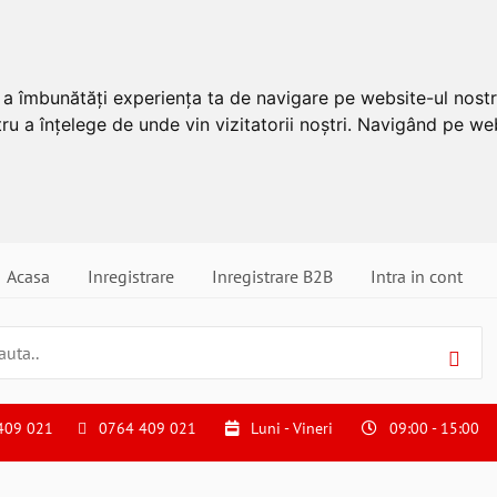
u a îmbunătăți experiența ta de navigare pe website-ul nostr
ru a înțelege de unde vin vizitatorii noștri. Navigând pe web
Acasa
Inregistrare
Inregistrare B2B
Intra in cont
409 021
0764 409 021
Luni - Vineri
09:00 - 15:00