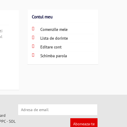
Contul meu
Comenzile mele
ti
ul
Lista de dorinte
Editare cont
Schimba parola
Aboneaza-te