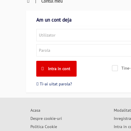
0764409021
|
Contul meu
si
a
comanda
Am un cont deja
telefonic
Tine-
Intra in cont
Ti-ai uitat parola?
Acasa
Modalitat
Despre cookie-uri
Inregistr
Politica Cookie
Intra in c