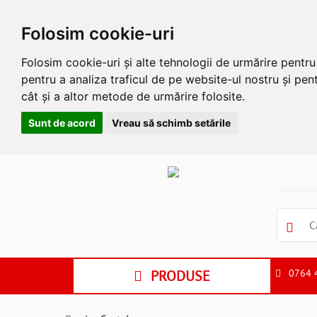
Folosim cookie-uri
Folosim cookie-uri și alte tehnologii de urmărire pentr
pentru a analiza traficul de pe website-ul nostru și pent
cât și a altor metode de urmărire folosite.
Sunt de acord
Vreau să schimb setările
Apasa
Alt
si
Shift
si
S
pentru
a
PRODUSE
0764 
ne
suna
la