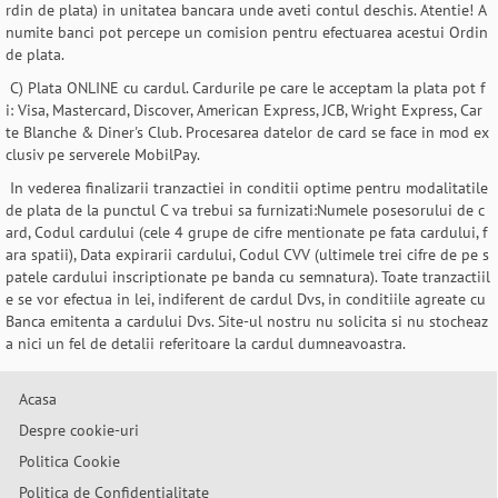
rdin de plata) in unitatea bancara unde aveti contul deschis. Atentie! A
numite banci pot percepe un comision pentru efectuarea acestui Ordin
de plata.
C) Plata ONLINE cu cardul. Cardurile pe care le acceptam la plata pot f
i: Visa, Mastercard, Discover, American Express, JCB, Wright Express, Car
te Blanche & Diner's Club. Procesarea datelor de card se face in mod ex
clusiv pe serverele MobilPay.
In vederea finalizarii tranzactiei in conditii optime pentru modalitatile
de plata de la punctul C va trebui sa furnizati:Numele posesorului de c
ard, Codul cardului (cele 4 grupe de cifre mentionate pe fata cardului, f
ara spatii), Data expirarii cardului, Codul CVV (ultimele trei cifre de pe s
patele cardului inscriptionate pe banda cu semnatura). Toate tranzactiil
e se vor efectua in lei, indiferent de cardul Dvs, in conditiile agreate cu
Banca emitenta a cardului Dvs. Site-ul nostru nu solicita si nu stocheaz
a nici un fel de detalii referitoare la cardul dumneavoastra.
Acasa
Despre cookie-uri
Politica Cookie
Politica de Confidentialitate