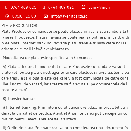
S
pentru
0764 409 021
0764 409 021
Luni - Vineri
a
09:00 - 15:00
info@avenitbarza.ro
ne
suna
PLATA PRODUSELOR
la
Plata Produselor comandate se poate efectua in avans sau ramburs la l
0764409021
ivrarea Produselor. Plata in avans se poate realiza online prin card, ordi
si
n de plata, internet banking; dovada platii trebuie trimisa catre noi la
a
adresa de e-mail info@avenitbarza.ro.
comanda
Modalitatea de plata este specificata in Comanda.
telefonic
A) Plata la livrare. In momentul in care Produsele comandate va sunt li
vrate veti putea plati direct agentului care efectueaza livrarea. Suma pe
care trebuie sa o platiti este cea care v-a fost comunicata de catre cons
ilierii nostri de vanzari, iar aceasta va fi trecuta si pe documentele de i
nsotire a marfii.
B) Transfer bancar.
i) Internet banking. Prin intermediul bancii dvs., daca in prealabil ati a
derat la un astfel de produs. Atentie! Anumite banci pot percepe un co
mision pentru efectuarea acestei tranzactii.
ii) Ordin de plata. Se poate realiza prin completarea unui document (o