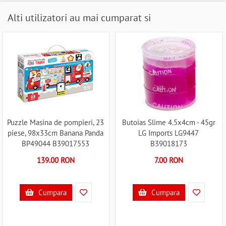
Alti utilizatori au mai cumparat si
Puzzle Masina de pompieri, 23
Butoias Slime 4.5x4cm - 45gr
piese, 98x33cm Banana Panda
LG Imports LG9447
BP49044 B39017553
B39018173
139.00 RON
7.00 RON
Cumpara
Cumpara