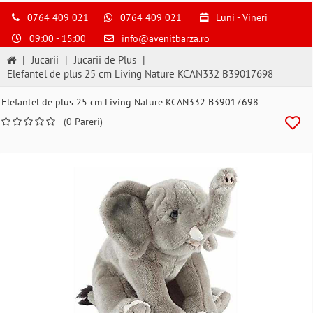
S
pentru
0764 409 021
0764 409 021
Luni - Vineri
a
09:00 - 15:00
info@avenitbarza.ro
ne
suna
|
Jucarii
|
Jucarii de Plus
|
la
Elefantel de plus 25 cm Living Nature KCAN332 B39017698
0764409021
si
Elefantel de plus 25 cm Living Nature KCAN332 B39017698
a
(0 Pareri)
comanda
telefonic