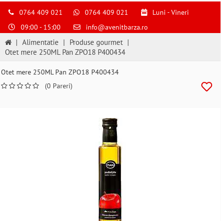
S
pentru
0764 409 021
0764 409 021
Luni - Vineri
a
09:00 - 15:00
info@avenitbarza.ro
ne
suna
|
Alimentatie
|
Produse gourmet
|
la
Otet mere 250ML Pan ZPO18 P400434
0764409021
si
Otet mere 250ML Pan ZPO18 P400434
a
(0 Pareri)
comanda
telefonic