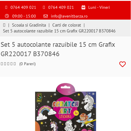
S
pentru
0764 409 021
0764 409 021
Luni - Vineri
a
09:00 - 15:00
info@avenitbarza.ro
ne
suna
|
Scoala si Gradinita
|
Carti de colorat
|
la
Set 5 autocolante razuibile 15 cm Grafix GR220017 B370846
0764409021
si
Set 5 autocolante razuibile 15 cm Grafix
a
GR220017 B370846
comanda
telefonic
(0 Pareri)