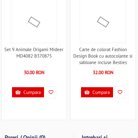
Set 9 Animale Origami Mideer
Carte de colorat Fashion
MD4082 B370875
Design Book cu autocolante si
sabloane incluse Besties
Grafix GR140007 B370840
30.00 RON
32.00 RON
Cumpara
Cumpara
Pareri / Opinii (0)
Intrebari si