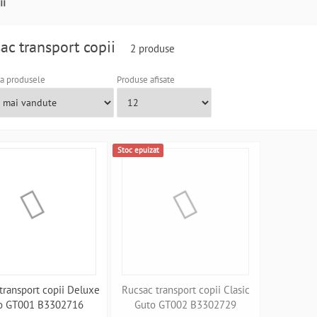
ii
ac transport copii
2 produse
a produsele
Produse afisate
Stoc epuizat
transport copii Deluxe
Rucsac transport copii Clasic
o GT001 B3302716
Guto GT002 B3302729