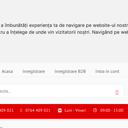
u a îmbunătăți experiența ta de navigare pe website-ul nostr
ru a înțelege de unde vin vizitatorii noștri. Navigând pe web
Acasa
Inregistrare
Inregistrare B2B
Intra in cont
409 021
0764 409 021
Luni - Vineri
09:00 - 15:00