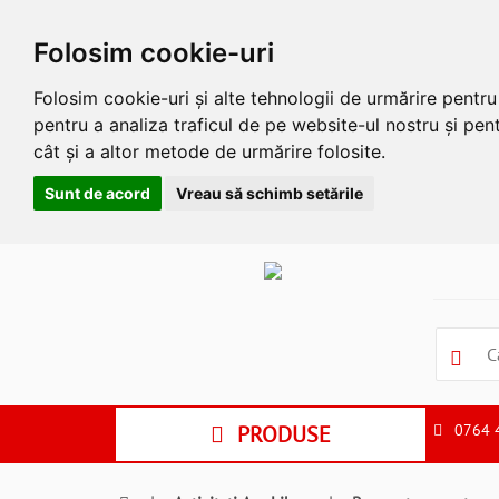
Folosim cookie-uri
Folosim cookie-uri și alte tehnologii de urmărire pentr
pentru a analiza traficul de pe website-ul nostru și pent
cât și a altor metode de urmărire folosite.
Sunt de acord
Vreau să schimb setările
Apasa
Alt
si
Shift
si
S
pentru
a
PRODUSE
0764 
ne
suna
la