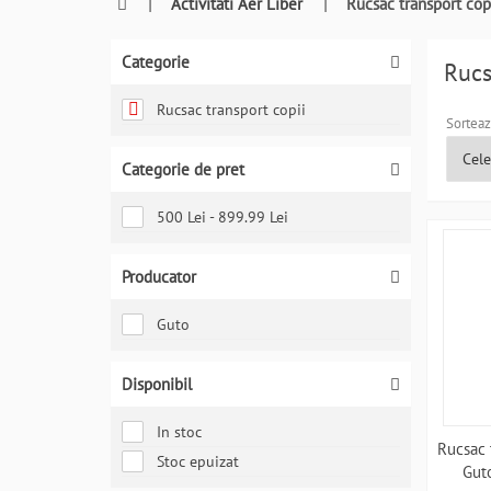
0764409021
|
Activitati Aer Liber
|
Rucsac transport cop
si
a
Categorie
comanda
Rucs
telefonic
Rucsac transport copii
Sorteaz
Categorie de pret
500 Lei - 899.99 Lei
Producator
Guto
Disponibil
In stoc
Rucsac 
Stoc epuizat
Gut