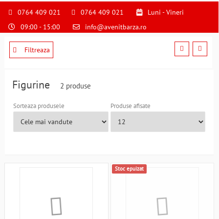
S
pentru
0764 409 021
0764 409 021
Luni - Vineri
a
09:00 - 15:00
info@avenitbarza.ro
ne
suna
la
Filtreaza
0764409021
si
a
Figurine
2 produse
comanda
telefonic
Sorteaza produsele
Produse afisate
Stoc epuizat