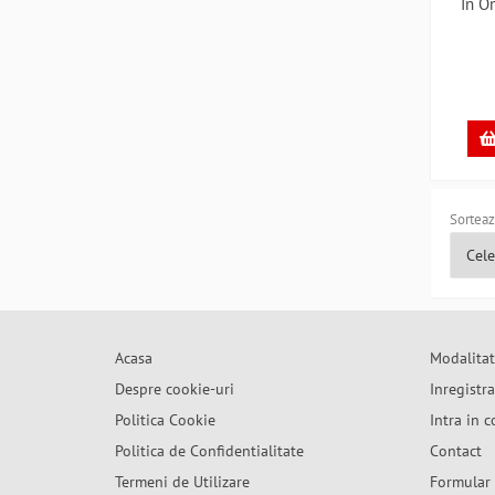
In O
Sorteaz
Acasa
Modalitat
Despre cookie-uri
Inregistr
Politica Cookie
Intra in c
Politica de Confidentialitate
Contact
Termeni de Utilizare
Formular 