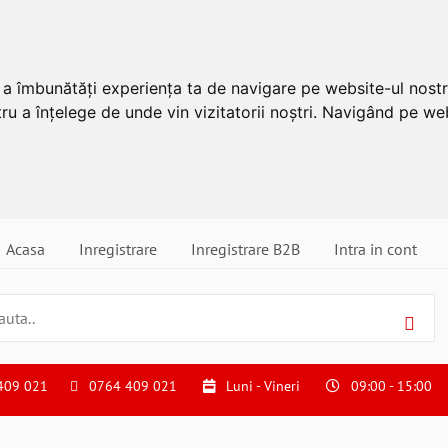
u a îmbunătăți experiența ta de navigare pe website-ul nostr
ru a înțelege de unde vin vizitatorii noștri. Navigând pe web
Acasa
Inregistrare
Inregistrare B2B
Intra in cont
409 021
0764 409 021
Luni - Vineri
09:00 - 15:00