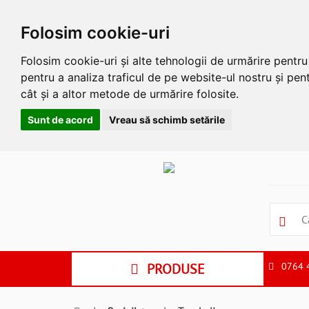
Folosim cookie-uri
Folosim cookie-uri și alte tehnologii de urmărire pentr
pentru a analiza traficul de pe website-ul nostru și pent
cât și a altor metode de urmărire folosite.
Sunt de acord
Vreau să schimb setările
Apasa
Alt
si
Shift
si
S
pentru
a
PRODUSE
0764 
ne
suna
la