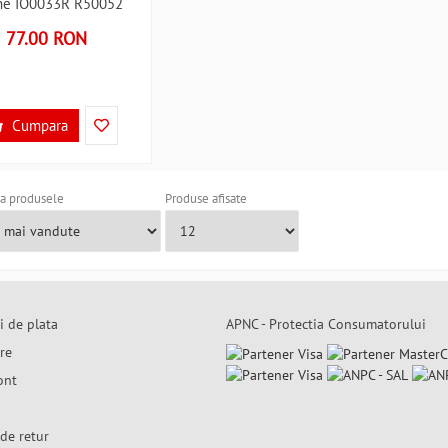
ne IO0033R R50052
77.00 RON
Cumpara
a produsele
Produse afisate
i de plata
APNC - Protectia Consumatorului
are
ont
de retur