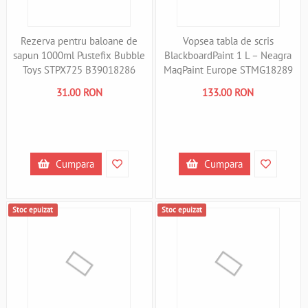
Rezerva pentru baloane de
Vopsea tabla de scris
sapun 1000ml Pustefix Bubble
BlackboardPaint 1 L – Neagra
Toys STPX725 B39018286
MagPaint Europe STMG18289
B39018289
31.00 RON
133.00 RON
Cumpara
Cumpara
Stoc epuizat
Stoc epuizat