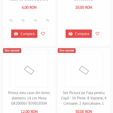
Activitati in Aer Liber OEM
6.00 RON
20.00 RON
ST18298 B39018298
Cumpara
Cumpara
Stoc epuizat
Stoc epuizat
Primul meu ceas din lemn,
Set Pictura pe Fata pentru
diametru 14 cm Moxy
Copii - 16 Piese: 8 Vopsele, 4
GR200067 B39018304
Creioane, 2 Aplicatoare, 1
Burete Moxy GR730003
12.00 RON
30.00 RON