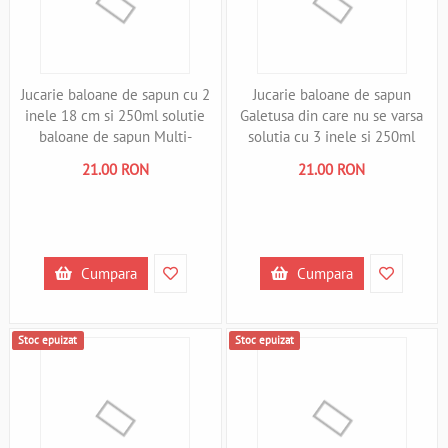
Jucarie baloane de sapun cu 2
Jucarie baloane de sapun
inele 18 cm si 250ml solutie
Galetusa din care nu se varsa
baloane de sapun Multi-
solutia cu 3 inele si 250ml
Bubbler Pustefix Bubble Toys
solutie Pustefix Bubble Toys
21.00 RON
21.00 RON
STPX580 B39018279
STPX630 B39018281
Cumpara
Cumpara
Stoc epuizat
Stoc epuizat