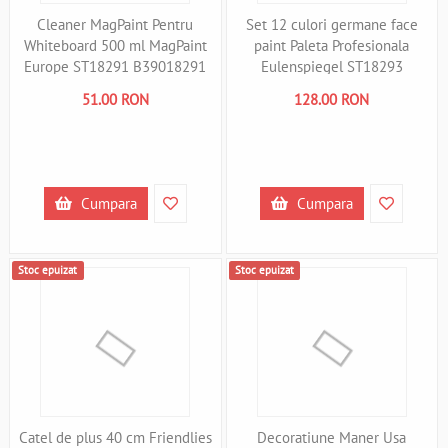
Cleaner MagPaint Pentru
Set 12 culori germane face
Whiteboard 500 ml MagPaint
paint Paleta Profesionala
Europe ST18291 B39018291
Eulenspiegel ST18293
B39018293
51.00 RON
128.00 RON
Cumpara
Cumpara
Stoc epuizat
Stoc epuizat
Catel de plus 40 cm Friendlies
Decoratiune Maner Usa