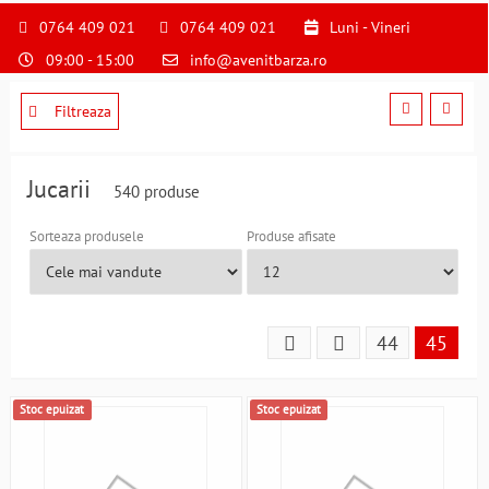
S
pentru
0764 409 021
0764 409 021
Luni - Vineri
a
09:00 - 15:00
info@avenitbarza.ro
ne
suna
la
Filtreaza
0764409021
si
a
Jucarii
540 produse
comanda
telefonic
Sorteaza produsele
Produse afisate
44
45
Stoc epuizat
Stoc epuizat