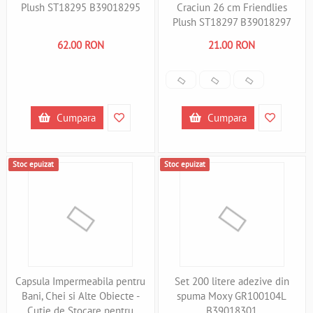
Plush ST18295 B39018295
Craciun 26 cm Friendlies
Plush ST18297 B39018297
62.00 RON
21.00 RON
Cumpara
Cumpara
Stoc epuizat
Stoc epuizat
Capsula Impermeabila pentru
Set 200 litere adezive din
Bani, Chei si Alte Obiecte -
spuma Moxy GR100104L
Cutie de Stocare pentru
B39018301