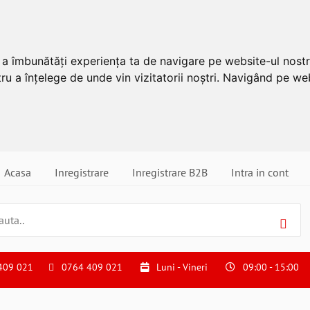
u a îmbunătăți experiența ta de navigare pe website-ul nostr
ru a înțelege de unde vin vizitatorii noștri. Navigând pe web
Acasa
Inregistrare
Inregistrare B2B
Intra in cont
409 021
0764 409 021
Luni - Vineri
09:00 - 15:00