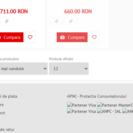
711.00 RON
660.00 RON
Cumpara
Cumpara
a produsele
Produse afisate
i de plata
APNC - Protectia Consumatorului
are
ont
de retur