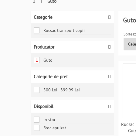
0764409021
|
Guto
si
a
Categorie
comanda
Gut
telefonic
Rucsac transport copii
Sorteaz
Producator
Guto
Categorie de pret
500 Lei - 899.99 Lei
Disponibil
In stoc
Rucsac 
Stoc epuizat
Gut