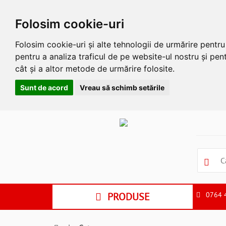
Folosim cookie-uri
Folosim cookie-uri și alte tehnologii de urmărire pentr
pentru a analiza traficul de pe website-ul nostru și pent
cât și a altor metode de urmărire folosite.
Sunt de acord
Vreau să schimb setările
Apasa
Alt
si
Shift
si
S
pentru
a
PRODUSE
0764 
ne
suna
la