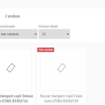
o
2 produse
a produsele
Produse afisate
Stoc epuizat
transport copii Deluxe
Rucsac transport copii Clasic
o GT001 B3302716
Guto GT002 B3302729