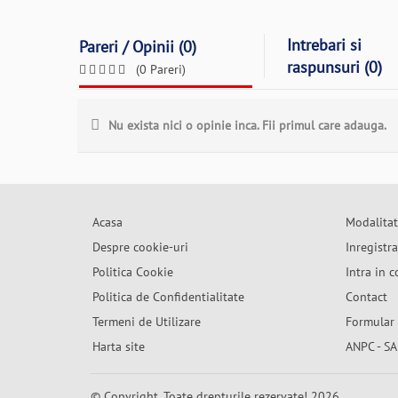
Intrebari si
Pareri / Opinii (0)
raspunsuri (0)
(0 Pareri)
Nu exista nici o opinie inca. Fii primul care adauga.
Acasa
Modalitat
Despre cookie-uri
Inregistr
Politica Cookie
Intra in c
Politica de Confidentialitate
Contact
Termeni de Utilizare
Formular 
Harta site
ANPC - SA
© Copyright. Toate drepturile rezervate! 2026