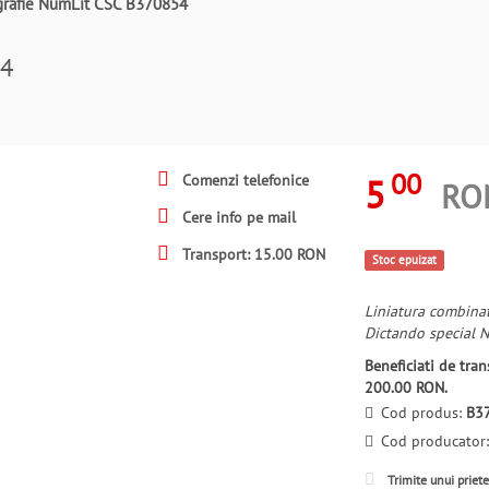
grafie NumLit CSC B370854
54
00
5
Comenzi telefonice
RO
Cere info pe mail
Transport: 15.00 RON
Stoc epuizat
Liniatura combinata 
Dictando special 
Beneficiati de tr
200.00 RON.
Cod produs:
B3
Cod producator
Trimite unui priet