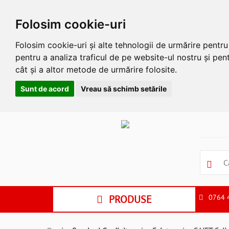
Folosim cookie-uri
Folosim cookie-uri și alte tehnologii de urmărire pentr
pentru a analiza traficul de pe website-ul nostru și pent
cât și a altor metode de urmărire folosite.
Sunt de acord
Vreau să schimb setările
Apasa
Alt
si
Shift
si
S
pentru
a
PRODUSE
0764 
ne
suna
la