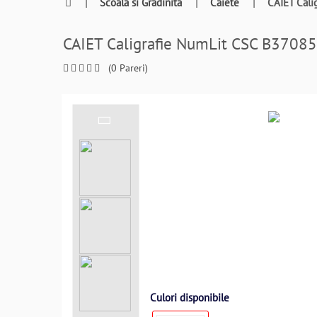
0764409021
|
Scoala si Gradinita
|
Caiete
|
CAIET Cali
si
a
CAIET Caligrafie NumLit CSC B3708
comanda
telefonic
(0 Pareri)
Culori disponibile