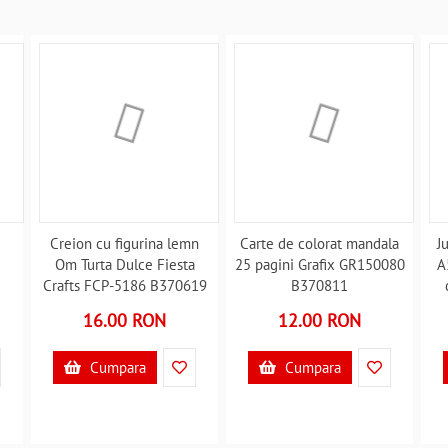
Creion cu figurina lemn
Carte de colorat mandala
J
Om Turta Dulce Fiesta
25 pagini Grafix GR150080
A
Crafts FCP-5186 B370619
B370811
L
16.00 RON
12.00 RON
Cumpara
Cumpara