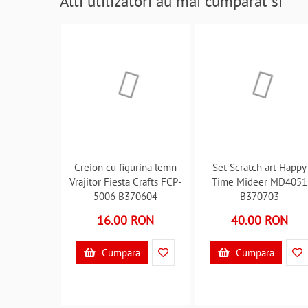
Alti utilizatori au mai cumparat si
Creion cu figurina lemn
Set Scratch art Happy
Vrajitor Fiesta Crafts FCP-
Time Mideer MD4051
5006 B370604
B370703
16.00 RON
40.00 RON
Cumpara
Cumpara