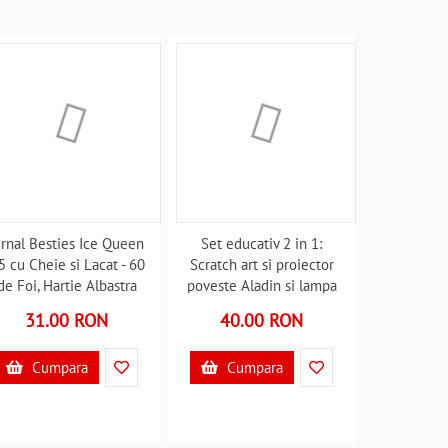
urnal Besties Ice Queen
Set educativ 2 in 1:
5 cu Cheie si Lacat - 60
Scratch art si proiector
de Foi, Hartie Albastra
poveste Aladin si lampa
iniata Grafix GR141005
fermecata Mideer MD4149
31.00 RON
40.00 RON
B370936
B370704
Cumpara
Cumpara