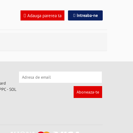
Adauga parerea ta
Intreaba-ne
Aboneaza-te