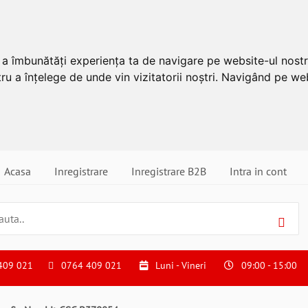
u a îmbunătăți experiența ta de navigare pe website-ul nostr
ru a înțelege de unde vin vizitatorii noștri. Navigând pe web
Acasa
Inregistrare
Inregistrare B2B
Intra in cont
409 021
0764 409 021
Luni - Vineri
09:00 - 15:00