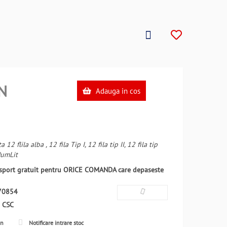
N
Adauga in cos
12 flila alba , 12 fila Tip I, 12 fila tip II, 12 fila tip
NumLit
ansport gratuit pentru ORICE COMANDA care depaseste
70854
:
CSC
en
Notificare intrare stoc