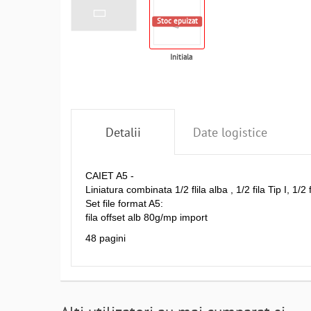
Stoc epuizat
Initiala
Detalii
Date logistice
CAIET A5 -
Liniatura combinata 1/2 flila alba , 1/2 fila Tip I, 1/2 
Set file format A5:
fila offset alb 80g/mp import
48 pagini