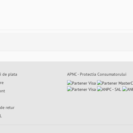
i de plata
APNC - Protectia Consumatorului
are
ont
de retur
L