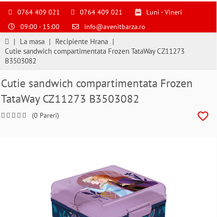
S
pentru
0764 409 021
0764 409 021
Luni - Vineri
a
09:00 - 15:00
info@avenitbarza.ro
ne
suna
|
La masa
|
Recipiente Hrana
|
la
Cutie sandwich compartimentata Frozen TataWay CZ11273
0764409021
B3503082
si
a
Cutie sandwich compartimentata Frozen
comanda
TataWay CZ11273 B3503082
telefonic
(0 Pareri)