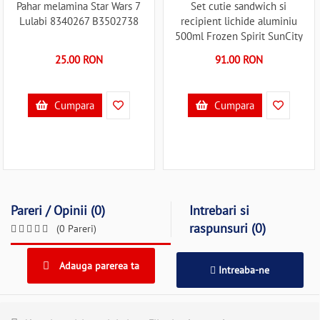
Pahar melamina Star Wars 7
Set cutie sandwich si
Lulabi 8340267 B3502738
recipient lichide aluminiu
500ml Frozen Spirit SunCity
EWA50009FR B3503056
25.00 RON
91.00 RON
Cumpara
Cumpara
Pareri / Opinii (0)
Intrebari si
raspunsuri (0)
(0 Pareri)
Adauga parerea ta
Intreaba-ne