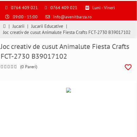
S
pentru
0764 409 021
0764 409 021
Luni - Vineri
a
09:00 - 15:00
info@avenitbarza.ro
ne
suna
|
Jucarii
|
Jucarii Educative
|
la
Joc creativ de cusut Animalute Fiesta Crafts FCT-2730 B39017102
0764409021
si
Joc creativ de cusut Animalute Fiesta Crafts
a
FCT-2730 B39017102
comanda
telefonic
(0 Pareri)