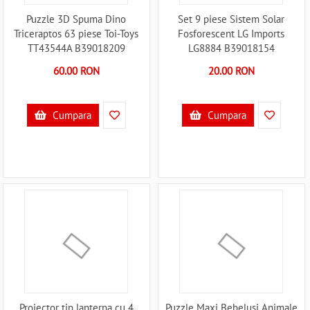
Puzzle 3D Spuma Dino
Set 9 piese Sistem Solar
Triceraptos 63 piese Toi-Toys
Fosforescent LG Imports
TT43544A B39018209
LG8884 B39018154
60.00 RON
20.00 RON
Cumpara
Cumpara
Proiector tip lanterna cu 4
Puzzle Maxi Bebelusi Animale