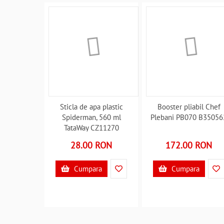
Sticla de apa plastic
Booster pliabil Chef
Spiderman, 560 ml
Plebani PB070 B35056
TataWay CZ11270
B3503080
28.00 RON
172.00 RON
Cumpara
Cumpara