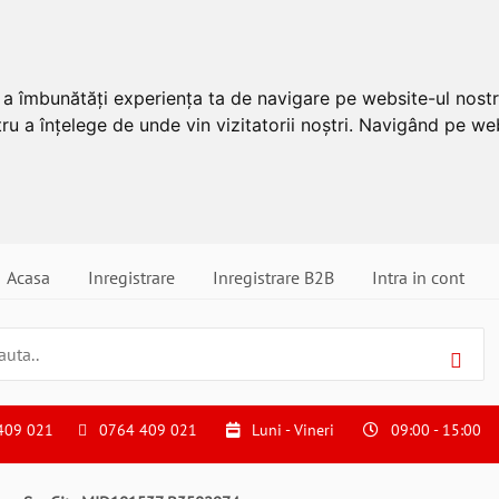
u a îmbunătăți experiența ta de navigare pe website-ul nostr
ru a înțelege de unde vin vizitatorii noștri. Navigând pe web
Acasa
Inregistrare
Inregistrare B2B
Intra in cont
409 021
0764 409 021
Luni - Vineri
09:00 - 15:00