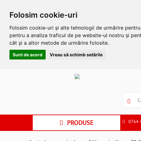
Folosim cookie-uri
Folosim cookie-uri și alte tehnologii de urmărire pentr
pentru a analiza traficul de pe website-ul nostru și pent
cât și a altor metode de urmărire folosite.
Sunt de acord
Vreau să schimb setările
Apasa
Alt
si
Shift
si
S
pentru
a
PRODUSE
0764 
ne
suna
la