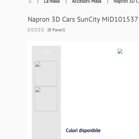
0764409021
|
La masa
|
Accesorii Masa
|
Napron 3D C
si
a
Napron 3D Cars SunCity MID10153
comanda
telefonic
(0 Pareri)
Culori disponibile