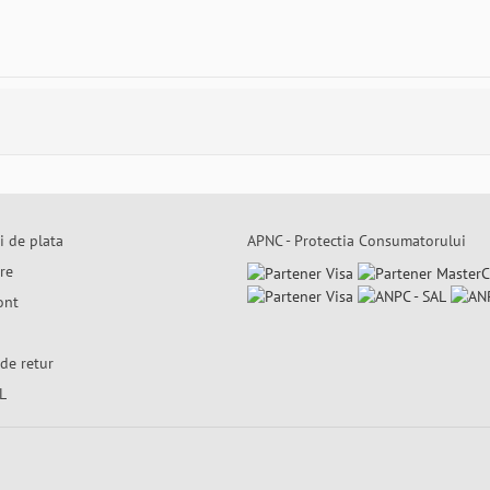
i de plata
APNC - Protectia Consumatorului
are
ont
de retur
L