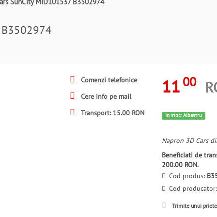
ars SunCity MID101537 B3502974
7 B3502974
00
11
Comenzi telefonice
R
Cere info pe mail
Transport: 15.00 RON
In stoc: Albastru
Napron 3D Cars di
Beneficiati de tr
200.00 RON.
Cod produs:
B3
Cod producator
Trimite unui priet