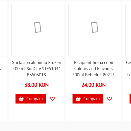
Sticla apa aluminiu Frozen
Recipient hrana copii
Ge
2
400 ml SunCity STF51034
Colours and Flavours
c
B3503018
300ml BebeduE 80213
I
B3502217
38.00 RON
24.00 RON
Cumpara
Cumpara