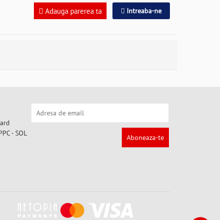
Adauga parerea ta
Intreaba-ne
Aboneaza-te