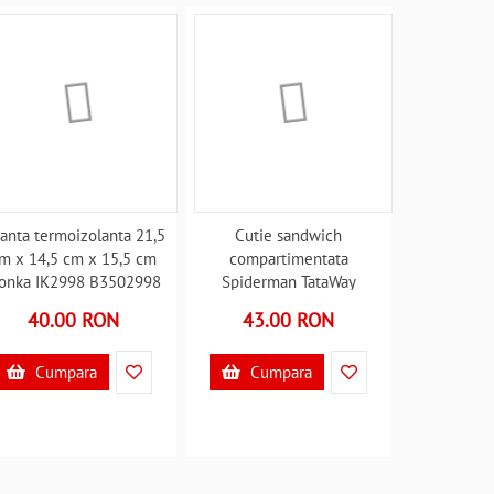
anta termoizolanta 21,5
Cutie sandwich
m x 14,5 cm x 15,5 cm
compartimentata
konka IK2998 B3502998
Spiderman TataWay
CZ11274 B3503083
40.00 RON
43.00 RON
Cumpara
Cumpara