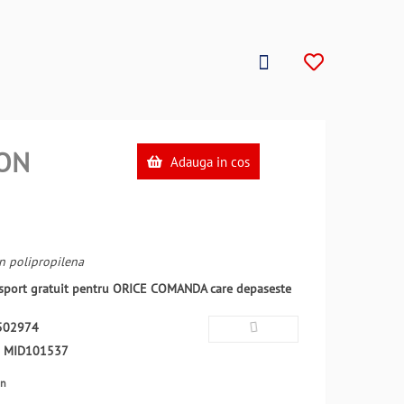
ON
Adauga in cos
n polipropilena
ansport gratuit pentru ORICE COMANDA care depaseste
502974
:
MID101537
en