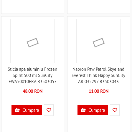
Sticla apa aluminiu Frozen
Napron Paw Patrol Skye and
Spirit 500 ml SunCity
Everest Think Happy SunCity
EWA50010FRA B3503057
ARJ035297 B3503043
48.00 RON
11.00 RON
Cumpara
Cumpara