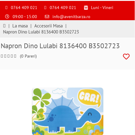
S
pentru
0764 409 021
0764 409 021
Luni - Vineri
a
09:00 - 15:00
info@avenitbarza.ro
ne
suna
|
La masa
|
Accesorii Masa
|
la
Napron Dino Lulabi 8136400 B3502723
0764409021
si
Napron Dino Lulabi 8136400 B3502723
a
comanda
(0 Pareri)
telefonic