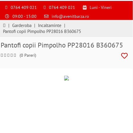
S
pentru
0764 409 021
0764 409 021
Luni - Vineri
a
09:00 - 15:00
info@avenitbarza.ro
ne
suna
|
Garderoba
|
Incaltaminte
|
la
Pantofi copii Pimpolho PP28016 B360675
0764409021
si
Pantofi copii Pimpolho PP28016 B360675
a
comanda
(0 Pareri)
telefonic