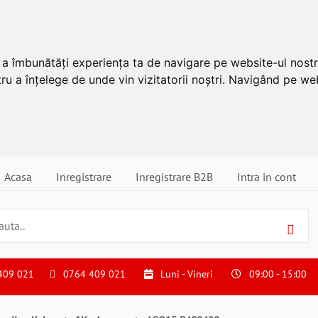
u a îmbunătăți experiența ta de navigare pe website-ul nostr
ru a înțelege de unde vin vizitatorii noștri. Navigând pe web
Acasa
Inregistrare
Inregistrare B2B
Intra in cont
409 021
0764 409 021
Luni - Vineri
09:00 - 15:00