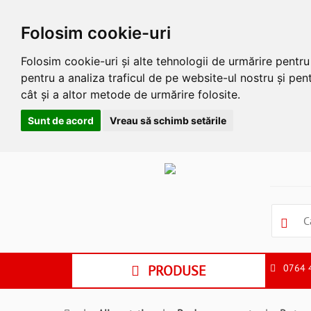
Folosim cookie-uri
Folosim cookie-uri și alte tehnologii de urmărire pentr
pentru a analiza traficul de pe website-ul nostru și pent
cât și a altor metode de urmărire folosite.
Sunt de acord
Vreau să schimb setările
Apasa
Alt
si
Shift
si
S
pentru
a
PRODUSE
0764 
ne
suna
la