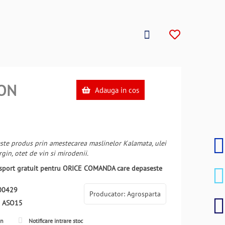
ON
Adauga in cos
ste produs prin amestecarea maslinelor Kalamata, ulei
gin, otet de vin si mirodenii.
ansport gratuit pentru ORICE COMANDA care depaseste
00429
Producator: Agrosparta
:
ASO15
en
Notificare intrare stoc