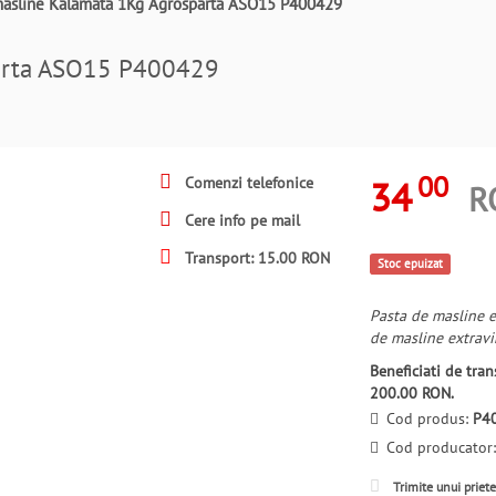
masline Kalamata 1Kg Agrosparta ASO15 P400429
parta ASO15 P400429
00
34
Comenzi telefonice
R
Cere info pe mail
Transport: 15.00 RON
Stoc epuizat
Pasta de masline e
de masline extravir
Beneficiati de tr
200.00 RON.
Cod produs:
P4
Cod producator
Trimite unui priet