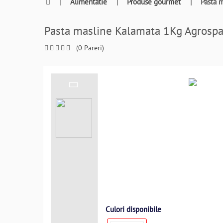
0764409021
|
Alimentatie
|
Produse gourmet
|
Pasta 
si
a
Pasta masline Kalamata 1Kg Agros
comanda
telefonic
(0 Pareri)
Culori disponibile