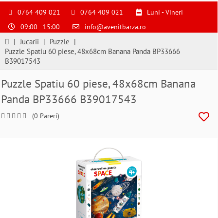
S
pentru
0764 409 021
0764 409 021
Luni - Vineri
a
09:00 - 15:00
info@avenitbarza.ro
ne
suna
|
Jucarii
|
Puzzle
|
la
Puzzle Spatiu 60 piese, 48x68cm Banana Panda BP33666
0764409021
B39017543
si
a
Puzzle Spatiu 60 piese, 48x68cm Banana
comanda
Panda BP33666 B39017543
telefonic
(0 Pareri)