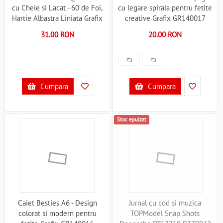
cu Cheie si Lacat - 60 de Foi,
cu legare spirala pentru fetite
Hartie Albastra Liniata Grafix
creative Grafix GR140017
GR141005 B370936
B370959
31.00 RON
20.00 RON
Cumpara
Cumpara
Stoc epuizat
Caiet Besties A6 - Design
Jurnal cu cod si muzica
colorat si modern pentru
TOPModel Snap Shots