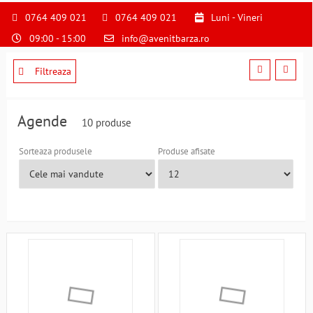
S
pentru
0764 409 021
0764 409 021
Luni - Vineri
a
09:00 - 15:00
info@avenitbarza.ro
ne
suna
la
Filtreaza
0764409021
si
a
Agende
10 produse
comanda
telefonic
Sorteaza produsele
Produse afisate