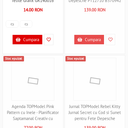
fetite Grafix GR140016
Depesche PT12710 B370942
B370958
14.00 RON
139.00 RON
Cumpara
Cumpara
Stoc epuizat
Stoc epuizat
Agenda TOPModel Pink
Jurnal TOPModel Rebel Kitty
Pattern cu Inele - Planificator
Jurnal Secret cu Cod si Sunet
Saptamanal Creativ cu
pentru Fete Depesche
Accesorii pentru Fete
PT13230 B370955
77.00 RON
139.00 RON