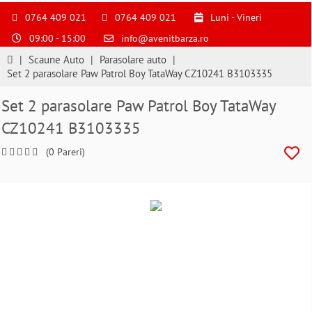
S
pentru
0764 409 021
0764 409 021
Luni - Vineri
a
09:00 - 15:00
info@avenitbarza.ro
ne
suna
|
Scaune Auto
|
Parasolare auto
|
la
Set 2 parasolare Paw Patrol Boy TataWay CZ10241 B3103335
0764409021
si
Set 2 parasolare Paw Patrol Boy TataWay
a
CZ10241 B3103335
comanda
telefonic
(0 Pareri)