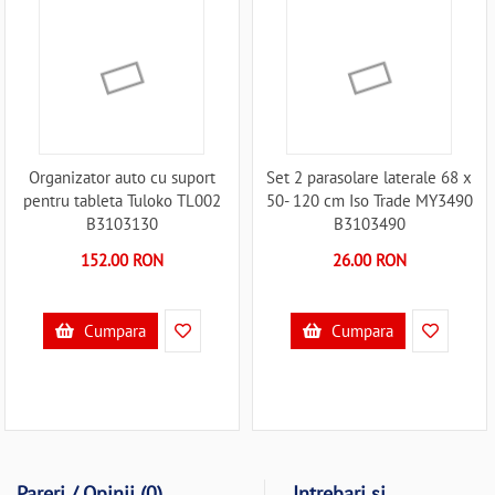
Organizator auto cu suport
Set 2 parasolare laterale 68 x
pentru tableta Tuloko TL002
50- 120 cm Iso Trade MY3490
B3103130
B3103490
152.00 RON
26.00 RON
Cumpara
Cumpara
Pareri / Opinii (0)
Intrebari si