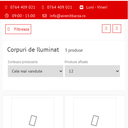
S
pentru
0764 409 021
0764 409 021
Luni - Vineri
a
09:00 - 15:00
info@avenitbarza.ro
ne
suna
la
Filtreaza
0764409021
si
a
Corpuri de Iluminat
3 produse
comanda
telefonic
Sorteaza produsele
Produse afisate