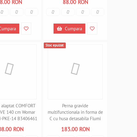
8.00 RON
88.00 RON
Cumpara
Cumpara
Stoc epuizat
e alaptat COMFORT
Perna gravide
VE 140 cm Womar
multifunctionala in forma de
AN-PKE-14 B3406461
C cu husa detasabila Flumi
FM3406836 B3406836
08.00 RON
183.00 RON