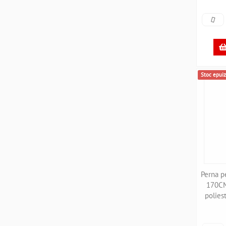
Stoc epuiz
Perna pe
170C
polies
P