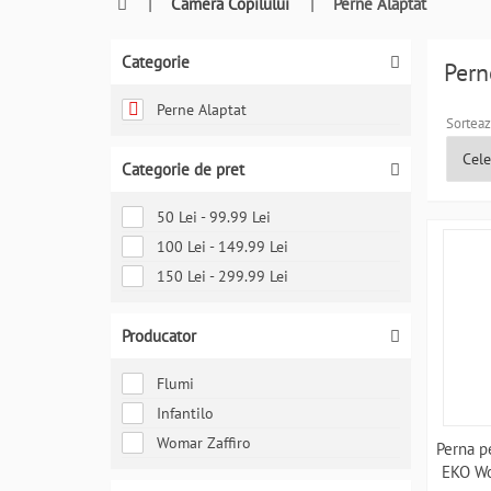
0764409021
|
Camera Copilului
|
Perne Alaptat
si
a
Categorie
comanda
Pern
telefonic
Perne Alaptat
Sorteaz
Categorie de pret
50 Lei - 99.99 Lei
100 Lei - 149.99 Lei
150 Lei - 299.99 Lei
Producator
Flumi
Infantilo
Womar Zaffiro
Perna pe
EKO Wo