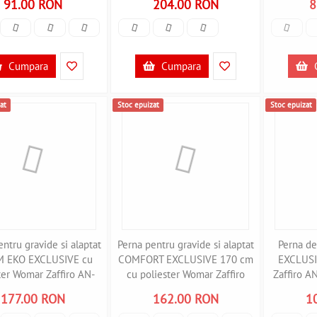
91.00 RON
204.00 RON
8
Cumpara
Cumpara
at
Stoc epuizat
Stoc epuizat
ntru gravide si alaptat
Perna pentru gravide si alaptat
Perna d
M EKO EXCLUSIVE cu
COMFORT EXCLUSIVE 170 cm
EXCLUSI
ter Womar Zaffiro AN-
cu poliester Womar Zaffiro
Zaffiro 
KE-07 B3406434
AN-PKE-17 B3406433
177.00 RON
162.00 RON
1