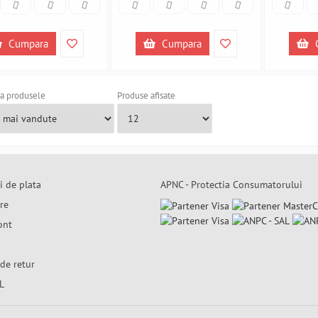
Cumpara
Cumpara
a produsele
Produse afisate
i de plata
APNC - Protectia Consumatorului
are
ont
de retur
L