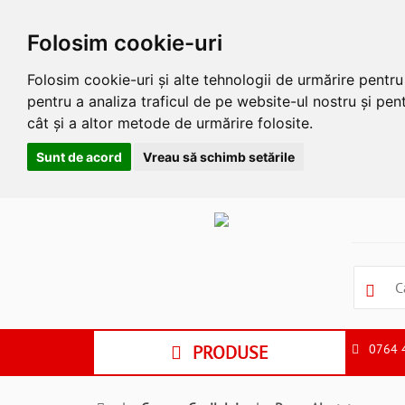
Folosim cookie-uri
Folosim cookie-uri și alte tehnologii de urmărire pentr
pentru a analiza traficul de pe website-ul nostru și pent
cât și a altor metode de urmărire folosite.
Sunt de acord
Vreau să schimb setările
Apasa
Alt
si
Shift
si
S
pentru
a
PRODUSE
0764 
ne
suna
la