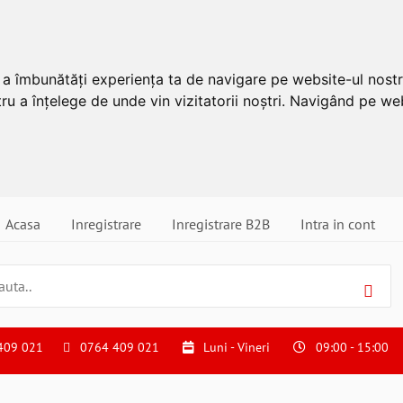
u a îmbunătăți experiența ta de navigare pe website-ul nostr
ru a înțelege de unde vin vizitatorii noștri. Navigând pe web
Acasa
Inregistrare
Inregistrare B2B
Intra in cont
409 021
0764 409 021
Luni - Vineri
09:00 - 15:00