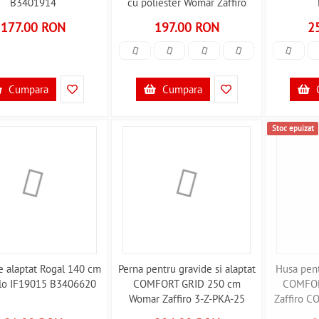
B3401914
cu poliester Womar Zaffiro
AN-PK-16CE B3406413
177.00 RON
197.00 RON
2
Cumpara
Cumpara
Stoc epuizat
e alaptat Rogal 140 cm
Perna pentru gravide si alaptat
Husa pent
ilo IF19015 B3406620
COMFORT GRID 250 cm
COMFOR
Womar Zaffiro 3-Z-PKA-25
Zaffiro 
B3406859