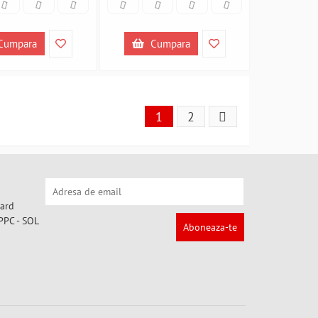
Cumpara
Cumpara
1
2
Aboneaza-te