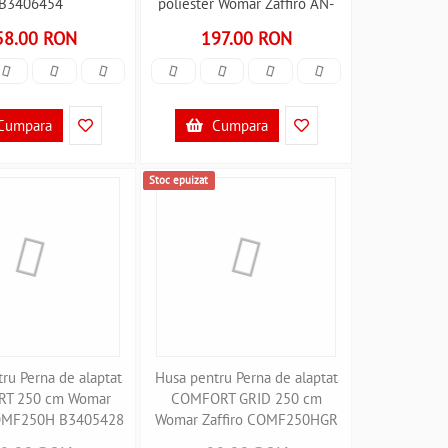
B3406454
poliester Womar Zaffiro AN-
PK-17N B3406605
58.00 RON
197.00 RON
Cumpara
Cumpara
Stoc epuizat
ru Perna de alaptat
Husa pentru Perna de alaptat
T 250 cm Womar
COMFORT GRID 250 cm
COMF250H B3405428
Womar Zaffiro COMF250HGR
B3405429