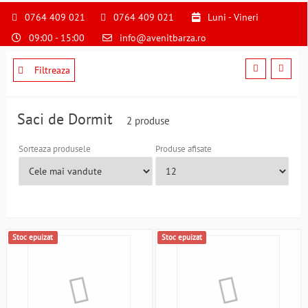
S
pentru
0764 409 021
0764 409 021
Luni - Vineri
a
09:00 - 15:00
info@avenitbarza.ro
ne
suna
la
Filtreaza
0764409021
si
a
Saci de Dormit
2 produse
comanda
telefonic
Sorteaza produsele
Produse afisate
Stoc epuizat
Stoc epuizat