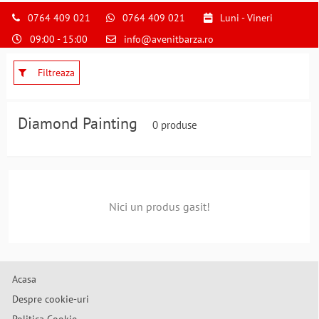
S
pentru
0764 409 021
0764 409 021
Luni - Vineri
a
09:00 - 15:00
info@avenitbarza.ro
ne
suna
la
Filtreaza
0764409021
si
a
Diamond Painting
0 produse
comanda
telefonic
Nici un produs gasit!
Acasa
Despre cookie-uri