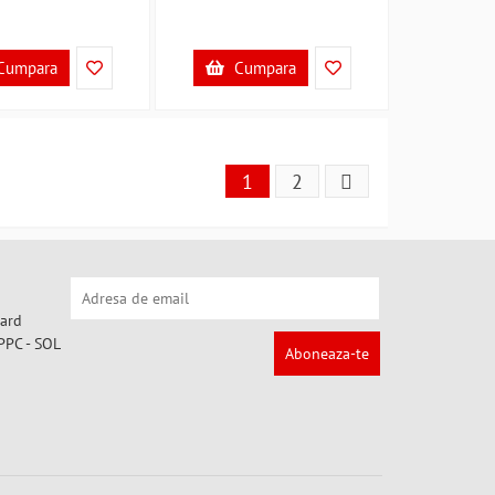
Cumpara
Cumpara
1
2
Aboneaza-te