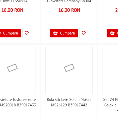
oi-Toys TT35055A
Glowstars Company B8004
B39017848
B39011079
18.00 RON
16.00 RON
2
Cumpara
Cumpara
 stelute fosforescente
Rola stickere 80 cm Moses
Set 24 P
 MS20018 B39017433
MS26129 B39017442
Galaxie