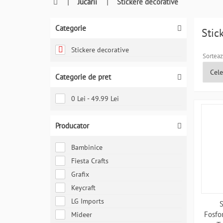
0764409021
|
Jucarii
|
Stickere decorative
si
a
Categorie
comanda
Stic
telefonic
Stickere decorative
Sorteaz
Categorie de pret
0 Lei - 49.99 Lei
Producator
Bambinice
Fiesta Crafts
Grafix
Keycraft
LG Imports
S
Fosfo
Mideer