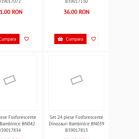
B39017072
B39017130
1.00 RON
36.00 RON
Cumpara
Cumpara
iese Fosforescente
Set 24 piese Fosforescente
 Bambinice BN042
Dinozauri Bambinice BN039
B39017834
B39017813