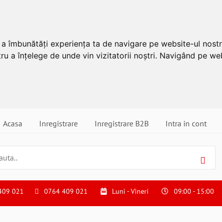
u a îmbunătăți experiența ta de navigare pe website-ul nostr
ru a înțelege de unde vin vizitatorii noștri. Navigând pe web
Acasa
Inregistrare
Inregistrare B2B
Intra in cont
409 021
0764 409 021
Luni - Vineri
09:00 - 15:00