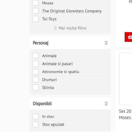
T
Moses
The Original Glowstars Company
Toi-Toys
Mai multe filtre
Personaj
Animale
Animale si pasari
Astronomie si spatiu
Drumuri
Stiinta
Disponibil
Set 20
In stoc
Moses
Stoc epuizat