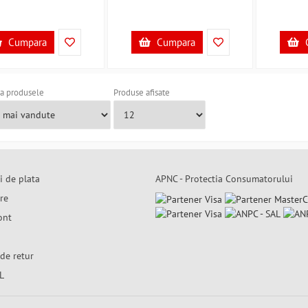
Cumpara
Cumpara
a produsele
Produse afisate
i de plata
APNC - Protectia Consumatorului
are
ont
de retur
L