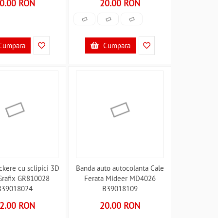
0.00 RON
20.00 RON
Cumpara
Cumpara
ckere cu sclipici 3D
Banda auto autocolanta Cale
Grafix GR810028
Ferata Mideer MD4026
B39018024
B39018109
2.00 RON
20.00 RON