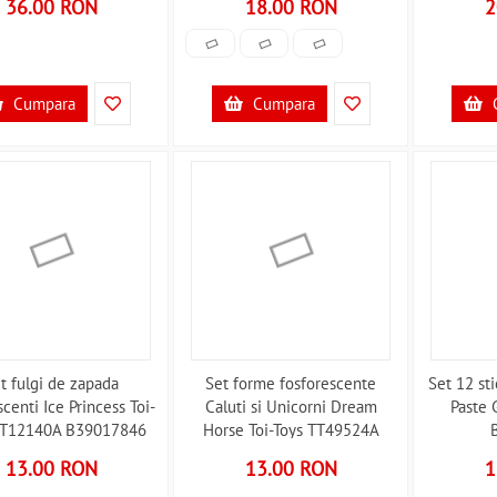
36.00 RON
18.00 RON
2
Cumpara
Cumpara
t fulgi de zapada
Set forme fosforescente
Set 12 sti
scenti Ice Princess Toi-
Caluti si Unicorni Dream
Paste 
TT12140A B39017846
Horse Toi-Toys TT49524A
B39017847
13.00 RON
13.00 RON
1