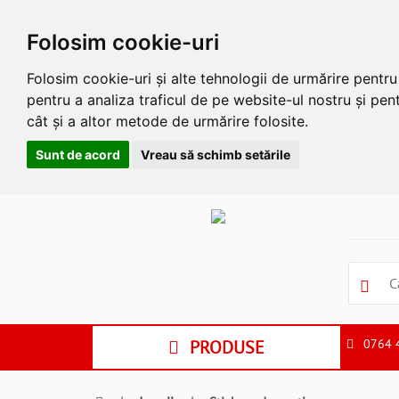
Folosim cookie-uri
Folosim cookie-uri și alte tehnologii de urmărire pentr
pentru a analiza traficul de pe website-ul nostru și pent
cât și a altor metode de urmărire folosite.
Sunt de acord
Vreau să schimb setările
Apasa
Alt
si
Shift
si
S
pentru
a
PRODUSE
0764 
ne
suna
la