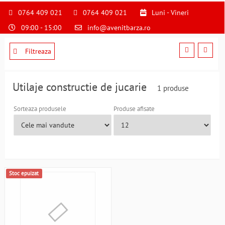
S
pentru
0764 409 021
0764 409 021
Luni - Vineri
a
09:00 - 15:00
info@avenitbarza.ro
ne
suna
la
Filtreaza
0764409021
si
a
Utilaje constructie de jucarie
1 produse
comanda
telefonic
Sorteaza produsele
Produse afisate
Stoc epuizat