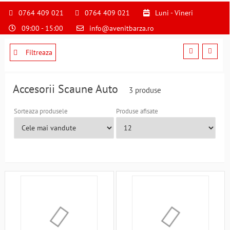
S
pentru
0764 409 021
0764 409 021
Luni - Vineri
a
09:00 - 15:00
info@avenitbarza.ro
ne
suna
la
Filtreaza
0764409021
si
a
Accesorii Scaune Auto
3 produse
comanda
telefonic
Sorteaza produsele
Produse afisate