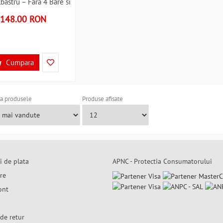
bastru – Fara 4 Bare si
tor Kruzzel MY1743R
148.00 RON
R50061
Cumpara
a produsele
Produse afisate
i de plata
APNC - Protectia Consumatorului
are
ont
de retur