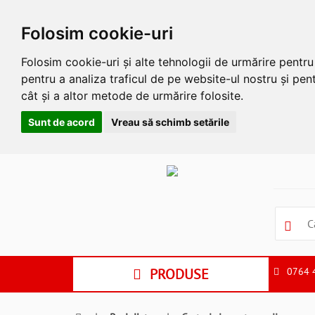
Folosim cookie-uri
Folosim cookie-uri și alte tehnologii de urmărire pentr
pentru a analiza traficul de pe website-ul nostru și pent
cât și a altor metode de urmărire folosite.
Sunt de acord
Vreau să schimb setările
Apasa
Alt
si
Shift
si
S
pentru
a
PRODUSE
0764 
ne
suna
la