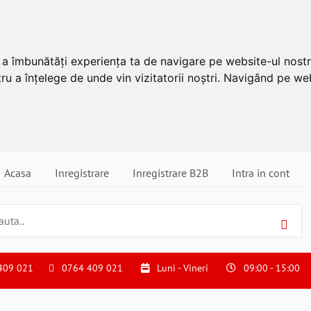
u a îmbunătăți experiența ta de navigare pe website-ul nostr
ru a înțelege de unde vin vizitatorii noștri. Navigând pe web
Acasa
Inregistrare
Inregistrare B2B
Intra in cont
409 021
0764 409 021
Luni - Vineri
09:00 - 15:00