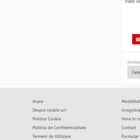
Trade Al
Conec
Sorteaz
Acasa
Modalitat
Despre cookie-uri
Inregistr
Politica Cookie
Intra in c
Politica de Confidentialitate
Contact
Termeni de Utilizare
Formular 