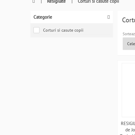
0764409021
|
Resigilate
|
Corturi si casute copii
si
a
Categorie
comanda
Cort
telefonic
Corturi si casute copii
Sorteaz
RESIGIL
de Jo