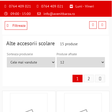
S
pentru
0764 409 021
0764 409 021
Luni - Vineri
a
09:00 - 15:00
info@avenitbarza.ro
ne
suna
la
Filtreaza
0764409021
si
a
Alte accesorii scolare
15 produse
comanda
telefonic
Sorteaza produsele
Produse afisate
1
2