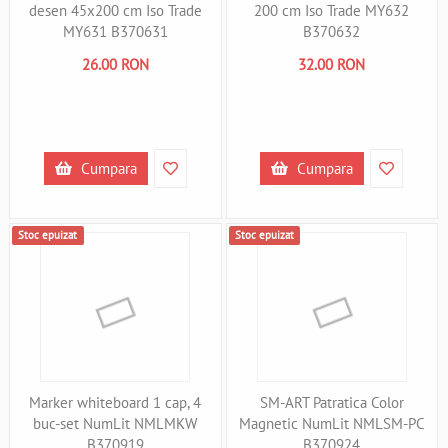
desen 45x200 cm Iso Trade
200 cm Iso Trade MY632
MY631 B370631
B370632
26.00 RON
32.00 RON
Cumpara
Cumpara
Stoc epuizat
Stoc epuizat
Marker whiteboard 1 cap, 4
SM-ART Patratica Color
buc-set NumLit NMLMKW
Magnetic NumLit NMLSM-PC
B370919
B370924