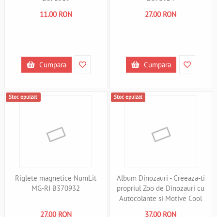
11.00 RON
27.00 RON
Cumpara
Cumpara
Stoc epuizat
Stoc epuizat
Riglete magnetice NumLit
Album Dinozauri - Creeaza-ti
MG-RI B370932
propriul Zoo de Dinozauri cu
Autocolante si Motive Cool
Depesche PT12752 B370945
27.00 RON
37.00 RON